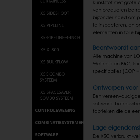
CURTAINLESS
kunststof met grote 
van producten betref
X5 SIDESHOOT
bijzonder hoed om pr
te inspecteren, en 
X5 PIPELINE
elementen in folie b
X5-PIPELINE-4-INCH
Beantwoordt aan 
X5 XL800
Alle machine van LOM
X5 BULKFLOW
Waitrose en BRC, ku
specificaties (COP 
X5C COMBO
SYSTEEM
Ontworpen voor n
X5 SPACESAVER
Een vereenvoudigde m
COMBO SYSTEEM
software, betrouwba
CONTROLEWEGING
fabrieken die de eer
COMBINATIESYSTEMEN
Lage eigendoms
SOFTWARE
De X5C verbruikt we