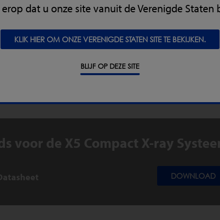
kt erop dat u onze site vanuit de Verenigde Staten 
DE VOEDING & GRANEN
KLIK HIER OM ONZE VERENIGDE STATEN SITE TE BEKIJKEN.
TISCHE INDUSTRIE EN VOEDINGSSECTOR
BLIJF OP DEZE SITE
LGEMENE INDUSTRIEËN
s voor de X5 Compact X-ray Syste
Datasheet
DOWNLOAD