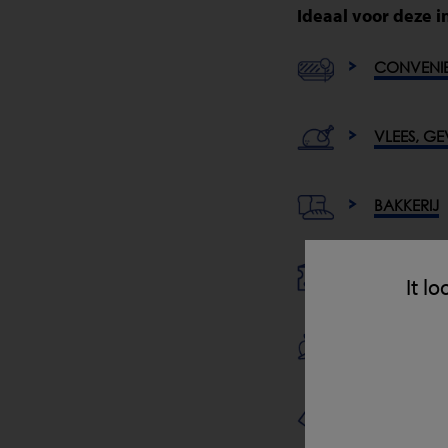
Ideaal voor deze i
CONVENI
VLEES, GE
BAKKERIJ
ZUIVEL
It lo
AGF
ZOETWARE