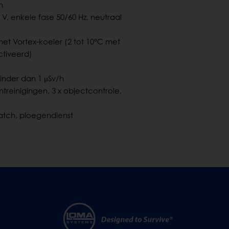
n
 V, enkele fase 50/60 Hz, neutraal
met Vortex-koeler (2 tot 10°C met
tiveerd)
nder dan 1 μSv/h
ntreinigingen, 3 x objectcontrole,
atch, ploegendienst