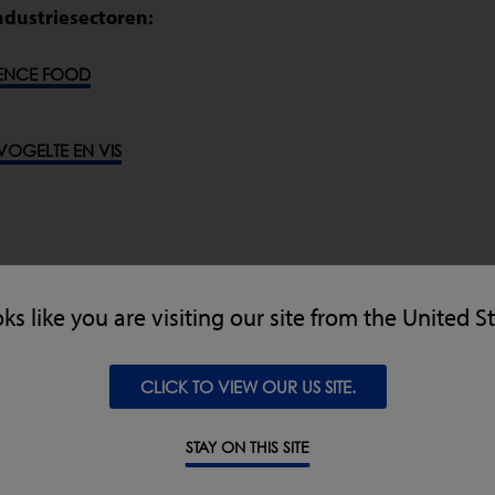
ndustriesectoren:
ENCE FOOD
VOGELTE EN VIS
oks like you are visiting our site from the United S
CLICK TO VIEW OUR US SITE.
STAY ON THIS SITE
N & SNACKS