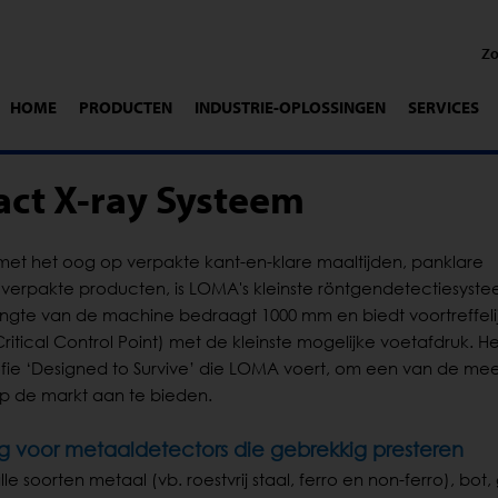
HOME
PRODUCTEN
INDUSTRIE-OPLOSSINGEN
SERVICES
ct X-ray Systeem
et het oog op verpakte kant-en-klare maaltijden, panklare
 verpakte producten, is LOMA's kleinste röntgendetectiesyst
engte van de machine bedraagt 1000 mm en biedt voortreffeli
tical Control Point) met de kleinste mogelijke voetafdruk. Het
ofie ‘Designed to Survive’ die LOMA voert, om een van de mee
p de markt aan te bieden.
g voor metaaldetectors die gebrekkig presteren
e soorten metaal (vb. roestvrij staal, ferro en non-ferro), bot, 