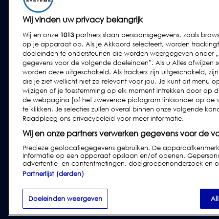
Convenience food
Röntgeninspectie
Bakkerij
Wij vinden uw privacy belangrijk
Controleweging
Zuivel
Wij en onze
1013
partners slaan persoonsgegevens, zoals brows
Combinatiesystemen
Vlees, Vis en gevogelte
op je apparaat op. Als je Akkoord selecteert, worden tracki
Software
doeleinden te ondersteunen die worden weergegeven onder „W
Zoetwaren & snacks
gegevens voor de volgende doeleinden”. Als u Alles afwijzen se
Gedroogde voeding &
worden deze uitgeschakeld. Als trackers zijn uitgeschakeld, zi
granen
die je ziet wellicht niet zo relevant voor jou. Je kunt dit men
wijzigen of je toestemming op elk moment intrekken door op 
Overige industrieën
de webpagina [of het zwevende pictogram linksonder op de 
Agf
te klikken. Je selecties zullen overal binnen onze volgende k
Raadpleeg ons privacybeleid voor meer informatie.
Farmaceutische
industrie en
Wij en onze partners verwerken gegevens voor de v
voedingssector
Precieze geolocatiegegevens gebruiken. De apparaatkenmerken 
Informatie op een apparaat opslaan en/of openen. Gepersonal
advertentie- en contentmetingen, doelgroepenonderzoek en on
Partnerlijst (derden)
Privacy & Cookies
|
Disclaimer
|
Klanten
Doeleinden weergeven
Al