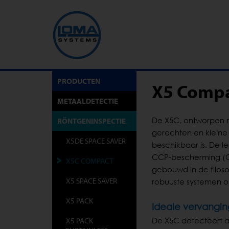
PRODUCTEN
X5 Compa
METAALDETECTIE
De X5C, ontworpen m
RÖNTGENINSPECTIE
gerechten en kleine
X5DE SPACE SAVER
beschikbaar is. De l
CCP-bescherming (Cri
X5C COMPACT
gebouwd in de filos
X5 SPACE SAVER
robuuste systemen o
X5 PACK
Ideale vervangin
X5 PACK
De X5C detecteert all