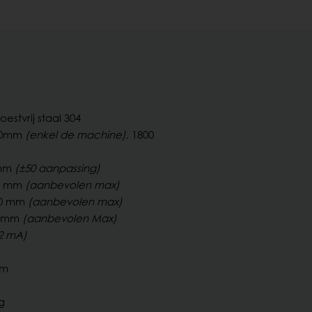
estvrij staal 304
00mm
(enkel de machine)
, 1800
 mm
(±50 aanpassing)
0 mm
(aanbevolen max)
0 mm
(aanbevolen max)
 mm
(aanbevolen Max)
 2 mA)
mm
g