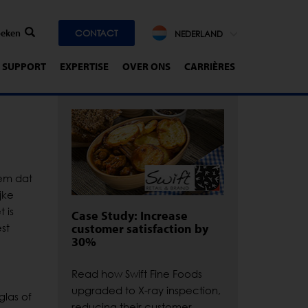
CONTACT
NEDERLAND
SUPPORT
EXPERTISE
OVER ONS
CARRIÈRES
eem dat
jke
 is
Case Study: Increase
customer satisfaction by
st
30%
Read how Swift Fine Foods
upgraded to X-ray inspection,
glas of
reducing their customer