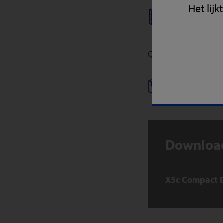
Het lij
GEDROOG
FARMACEU
ANDERE/A
Download
X5c Compact 