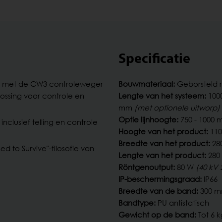
Specificatie
 met de CW3 controleweger
Bouwmateriaal:
Geborsteld ro
ssing voor controle en
Lengte van het systeem:
10
mm
(met optionele uitworp)
Optie lijnhoogte:
750 - 1000
inclusief telling en controle
Hoogte van het product:
11
Breedte van het product:
28
d to Survive"-filosofie van
Lengte van het product:
280
Röntgenoutput:
80 W
(40 kV
IP-beschermingsgraad:
IP66
Breedte van de band:
300 
Bandtype:
PU antistatisch
Gewicht op de band:
Tot 6 k