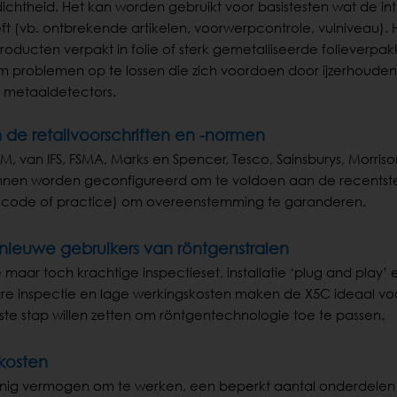
dichtheid. Het kan worden gebruikt voor basistesten wat de inte
t (vb. ontbrekende artikelen, voorwerpcontrole, vulniveau). H
oducten verpakt in folie of sterk gemetalliseerde folieverpa
om problemen op te lossen die zich voordoen door ijzerhoude
ij metaaldetectors.
de retailvoorschriften en -normen
, van IFS, FSMA, Marks en Spencer, Tesco, Sainsburys, Morriso
nnen worden geconfigureerd om te voldoen aan de recentst
= code of practice) om overeenstemming te garanderen.
ieuwe gebruikers van röntgenstralen
aar toch krachtige inspectieset, installatie ‘plug and play’ 
re inspectie en lage werkingskosten maken de X5C ideaal vo
ste stap willen zetten om röntgentechnologie toe te passen.
kosten
inig vermogen om te werken, een beperkt aantal onderdelen