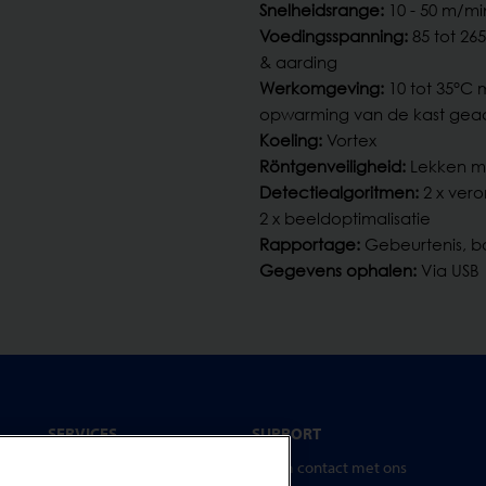
Snelheidsrange:
10 - 50 m/mi
Voedingsspanning:
85 tot 265
& aarding
Werkomgeving:
10 tot 35°C 
opwarming van de kast geac
Koeling:
Vortex
Röntgenveiligheid:
Lekken mi
Detectiealgoritmen:
2 x vero
2 x beeldoptimalisatie
Rapportage:
Gebeurtenis, b
Gegevens ophalen:
Via USB
SERVICES
SUPPORT
Neem contact met ons
Service Contracten