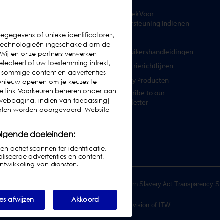
op
Reserve-onderdelen
Verzoek Voor
Test Samples
Ondersteuning Indienen
egegevens of unieke identificatoren,
Opleidingscentrum
FAQs
ngtechnologieën ingeschakeld om de
Upgrades
Gebruikershandleidingen
ij en onze partners verwerken
lecteert of uw toestemming intrekt,
Huur
Industrierichtlijnen
jn sommige content en advertenties
Legacy Producten
u opnieuw openen om je keuzes te
de link Voorkeuren beheren onder aan
Subscribe to our
webpagina, indien van toepassing]
Newsletter
analen worden doorgevoerd: Website.
olgende doeleinden:
actief scannen ter identificatie.
iseerde advertenties en content,
twikkeling van diensten.
voorwaarden
|
Leveringsvoorwaarden
|
Modern Slavery Act Transparency S
les afwijzen
Akkoord
© 2026 Loma Systems - A Division of ITW