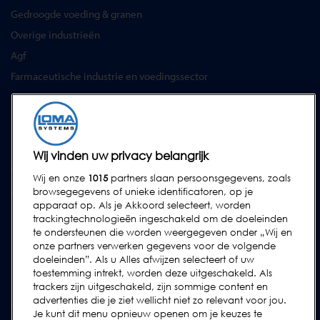
Gedroogde voeding & granen
Overige industrieën
Agf
Farmaceutische industrie en voedingssector
SERVICES
Service Contracten
Reserve-onderdelen
Wij vinden uw privacy belangrijk
Test Samples
Wij en onze
1015
partners slaan persoonsgegevens, zoals
Opleidingscentrum
browsegegevens of unieke identificatoren, op je
apparaat op. Als je Akkoord selecteert, worden
Upgrades
trackingtechnologieën ingeschakeld om de doeleinden
te ondersteunen die worden weergegeven onder „Wij en
Huur
onze partners verwerken gegevens voor de volgende
doeleinden”. Als u Alles afwijzen selecteert of uw
SUPPORT
toestemming intrekt, worden deze uitgeschakeld. Als
Neem contact met ons op
trackers zijn uitgeschakeld, zijn sommige content en
advertenties die je ziet wellicht niet zo relevant voor jou.
Verzoek Voor Ondersteuning Indienen
Je kunt dit menu opnieuw openen om je keuzes te