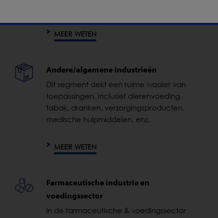
verwerkte of klaargemaakte soorten fruit,
groenten en noten.
MEER WETEN
Andere/algemene industrieën
Dit segment dekt een ruime waaier van
toepassingen, inclusief dierenvoeding,
tabak, dranken, verzorgingsproducten,
medische hulpmiddelen, enz.
MEER WETEN
Farmaceutische industrie en
voedingssector
In de farmaceutische & voedingssector