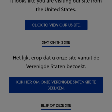
It looks like you are visiting our site from
MEER WETEN
the United States.
Zuivel
CLICK TO VIEW OUR US SITE.
Zuivel- en eierproducten omvatten alle
voedingsproducten op basis van melk of
eieren, zoals melkdrankjes, room, yoghurt,
STAY ON THIS SITE
kaas, boter, dips, sausjes, verse en
diepgevroren desserts, met inbegrip van
Het lijkt erop dat u onze site vanuit de
roomijs.
Verenigde Staten bezoekt.
MEER WETEN
KLIK HIER OM ONZE VERENIGDE STATEN SITE TE
BEKIJKEN.
Agf
De sector van fruit, groeten & noten
BLIJF OP DEZE SITE
inspecteert gewoonlijke rauwe, half