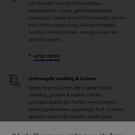
Dit segment omvat chocolaatjes,
snoeprepen, snoep, gelatinegebakjes,
kauwgum, harde en zachte snoepjes, tot en
met snacks zoals chips, krokante hapjes,
nootjes, smaakmakers, energy-repen en
granola-repen.
MEER WETEN
Gedroogde Voeding & Granen
Typische producten die in gedroogde
voeding, granen & zaden worden
geïnspecteerd, zijn: koffie, thee, nootjes,
gedroogde bonen, gedroogd fruit, kruiden,
granen, tarwe, rijst, bloem, suiker, gerst,
quinoa enzovoort.