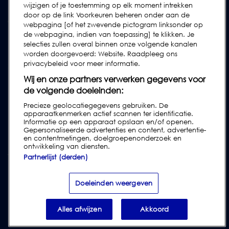
wijzigen of je toestemming op elk moment intrekken
FAQs
door op de link Voorkeuren beheren onder aan de
Gebruikershandleidingen
webpagina [of het zwevende pictogram linksonder op
de webpagina, indien van toepassing] te klikken. Je
Industrierichtlijnen
selecties zullen overal binnen onze volgende kanalen
Legacy Producten
worden doorgevoerd: Website. Raadpleeg ons
privacybeleid voor meer informatie.
Subscribe to our Newsletter
Wij en onze partners verwerken gegevens voor
de volgende doeleinden:
Precieze geolocatiegegevens gebruiken. De
apparaatkenmerken actief scannen ter identificatie.
Informatie op een apparaat opslaan en/of openen.
Gepersonaliseerde advertenties en content, advertentie-
en contentmetingen, doelgroepenonderzoek en
ontwikkeling van diensten.
Partnerlijst (derden)
Privacy & Cookies
|
Disclaimer
|
Klantenvoorwaarden
|
Leveringsvoorwaarden
|
Doeleinden weergeven
Modern Slavery Act Transparency Statement
|
Report Code of Conduct Violation
Alles afwijzen
Akkoord
© 2026 Loma Systems - A Division of ITW