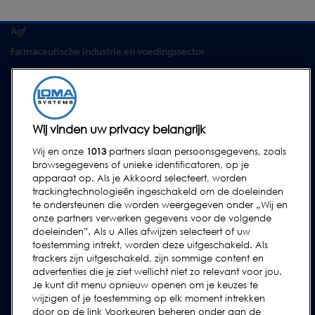
Overige industrieën
Agf
Farmaceutische industrie en voedingssector
SERVICES
Service Contracten
Reserve-onderdelen
Wij vinden uw privacy belangrijk
Test Samples
Wij en onze
1013
partners slaan persoonsgegevens, zoals
Opleidingscentrum
browsegegevens of unieke identificatoren, op je
apparaat op. Als je Akkoord selecteert, worden
Upgrades
trackingtechnologieën ingeschakeld om de doeleinden
Huur
te ondersteunen die worden weergegeven onder „Wij en
onze partners verwerken gegevens voor de volgende
doeleinden”. Als u Alles afwijzen selecteert of uw
SUPPORT
toestemming intrekt, worden deze uitgeschakeld. Als
Neem contact met ons op
trackers zijn uitgeschakeld, zijn sommige content en
advertenties die je ziet wellicht niet zo relevant voor jou.
Verzoek Voor Ondersteuning Indienen
Je kunt dit menu opnieuw openen om je keuzes te
wijzigen of je toestemming op elk moment intrekken
FAQs
door op de link Voorkeuren beheren onder aan de