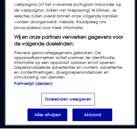
Gebruikershandleidingen
webpagina [of het zwevende pictogram linksonder op
de webpagina, indien van toepassing] te klikken. Je
Industrierichtlijnen
selecties zullen overal binnen onze volgende kanalen
Legacy Producten
worden doorgevoerd: Website. Raadpleeg ons
privacybeleid voor meer informatie.
Subscribe to our Newsletter
Wij en onze partners verwerken gegevens voor
de volgende doeleinden:
Precieze geolocatiegegevens gebruiken. De
apparaatkenmerken actief scannen ter identificatie.
Informatie op een apparaat opslaan en/of openen.
Gepersonaliseerde advertenties en content, advertentie-
en contentmetingen, doelgroepenonderzoek en
ontwikkeling van diensten.
Partnerlijst (derden)
Privacy & Cookies
|
Disclaimer
|
Klantenvoorwaarden
|
Leveringsvoorwaarden
|
Modern Slavery Act Transparency Statement
|
Doeleinden weergeven
Report Code of Conduct Violation
Alles afwijzen
Akkoord
© 2026 Loma Systems - A Division of ITW