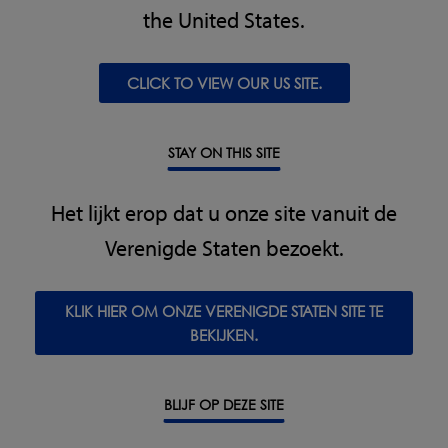
the United States.
PRODUCTEN
CLICK TO VIEW OUR US SITE.
Metaaldetectie
Röntgeninspectie
STAY ON THIS SITE
Controleweging
Combinatiesystemen
Het lijkt erop dat u onze site vanuit de
Software
Verenigde Staten bezoekt.
INDUSTRIE-OPLOSSINGEN
Convenience food
KLIK HIER OM ONZE VERENIGDE STATEN SITE TE
Bakkerij
BEKIJKEN.
Zuivel
Vlees, Vis en gevogelte
Zoetwaren & snacks
BLIJF OP DEZE SITE
Gedroogde voeding & granen