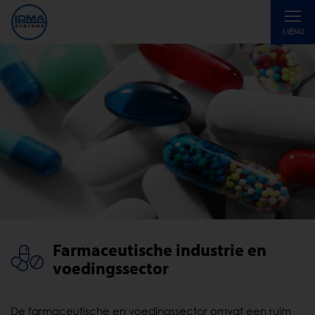
Toggle
MENU
navigati
Farmaceutische industrie en
voedingssector
De farmaceutische en voedingssector omvat een ruim