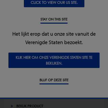
CLICK TO VIEW OUR US SITE.
STAY ON THIS SITE
Het lijkt erop dat u onze site vanuit de
Insight Pharmaceutical MetaalDetector
Verenigde Staten bezoekt.
De farmaceutische metaaldetector Insight PH is
ontworpen om pillen en capsules te inspecteren
na het proces om de pillen te persen en te
KLIK HIER OM ONZE VERENIGDE STATEN SITE TE
ontstoffen, met een doorvoer tot 30.000
BEKIJKEN.
eenheden per minuut. Het systeem is gebouwd
met een gaststeunstandframe dat uitstekende
manoeuvreerbaarheid biedt, waardoor het
BLIJF OP DEZE SITE
systeem zeer geschikt is voor gebruik bij alle
belangrijkste pillenpersen en inkapselmachines.
BEKIJK PRODUCT