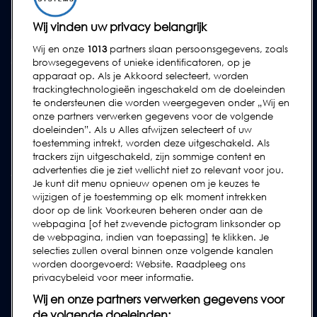
Service Contracten
Reserve-onderdelen
Wij vinden uw privacy belangrijk
Test Samples
Wij en onze
1013
partners slaan persoonsgegevens, zoals
Opleidingscentrum
browsegegevens of unieke identificatoren, op je
apparaat op. Als je Akkoord selecteert, worden
Upgrades
trackingtechnologieën ingeschakeld om de doeleinden
Huur
te ondersteunen die worden weergegeven onder „Wij en
onze partners verwerken gegevens voor de volgende
doeleinden”. Als u Alles afwijzen selecteert of uw
SUPPORT
toestemming intrekt, worden deze uitgeschakeld. Als
Neem contact met ons op
trackers zijn uitgeschakeld, zijn sommige content en
advertenties die je ziet wellicht niet zo relevant voor jou.
Verzoek Voor Ondersteuning Indienen
Je kunt dit menu opnieuw openen om je keuzes te
wijzigen of je toestemming op elk moment intrekken
FAQs
door op de link Voorkeuren beheren onder aan de
Gebruikershandleidingen
webpagina [of het zwevende pictogram linksonder op
de webpagina, indien van toepassing] te klikken. Je
Industrierichtlijnen
selecties zullen overal binnen onze volgende kanalen
Legacy Producten
worden doorgevoerd: Website. Raadpleeg ons
privacybeleid voor meer informatie.
Subscribe to our Newsletter
Wij en onze partners verwerken gegevens voor
de volgende doeleinden: