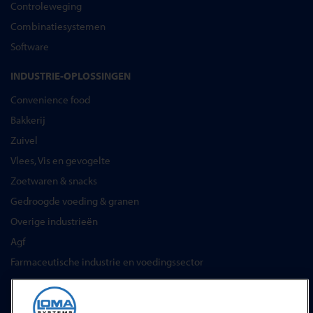
Controleweging
Combinatiesystemen
Software
INDUSTRIE-OPLOSSINGEN
Convenience food
Bakkerij
Zuivel
Vlees, Vis en gevogelte
Zoetwaren & snacks
Gedroogde voeding & granen
Overige industrieën
Agf
Farmaceutische industrie en voedingssector
SERVICES