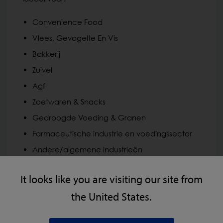
Convenience Food
Vlees, Gevogelte En Vis
Bakkerij
Zuivel
Agf
Zoetwaren & Snacks
Gedroogde Voeding & Granen
Farmaceutische industrie en voedingssector
Andere/algemene industrieën
It looks like you are visiting our site from
the United States.