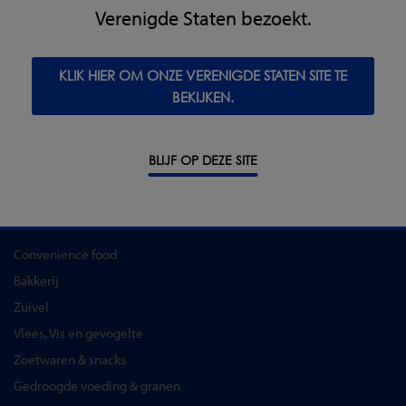
Verenigde Staten bezoekt.
PRODUCTEN
KLIK HIER OM ONZE VERENIGDE STATEN SITE TE
Metaaldetectie
BEKIJKEN.
Röntgeninspectie
Controleweging
Combinatiesystemen
BLIJF OP DEZE SITE
Software
INDUSTRIE-OPLOSSINGEN
Convenience food
Bakkerij
Zuivel
Vlees, Vis en gevogelte
Zoetwaren & snacks
Gedroogde voeding & granen