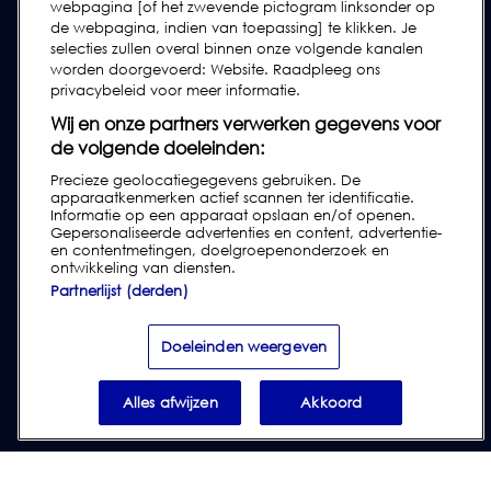
webpagina [of het zwevende pictogram linksonder op
de webpagina, indien van toepassing] te klikken. Je
Industrierichtlijnen
selecties zullen overal binnen onze volgende kanalen
Legacy Producten
worden doorgevoerd: Website. Raadpleeg ons
privacybeleid voor meer informatie.
Subscribe to our Newsletter
Wij en onze partners verwerken gegevens voor
de volgende doeleinden:
Precieze geolocatiegegevens gebruiken. De
apparaatkenmerken actief scannen ter identificatie.
Informatie op een apparaat opslaan en/of openen.
Gepersonaliseerde advertenties en content, advertentie-
en contentmetingen, doelgroepenonderzoek en
ontwikkeling van diensten.
Partnerlijst (derden)
Privacy & Cookies
|
Disclaimer
|
Klantenvoorwaarden
|
Leveringsvoorwaarden
|
Modern Slavery Act Transparency Statement
|
Doeleinden weergeven
Report Code of Conduct Violation
Alles afwijzen
Akkoord
© 2026 Loma Systems - A Division of ITW