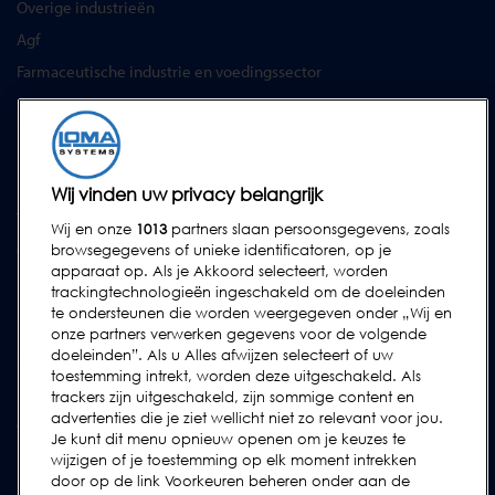
Overige industrieën
Agf
Farmaceutische industrie en voedingssector
SERVICES
Service Contracten
Reserve-onderdelen
Wij vinden uw privacy belangrijk
Test Samples
Wij en onze
1013
partners slaan persoonsgegevens, zoals
Opleidingscentrum
browsegegevens of unieke identificatoren, op je
apparaat op. Als je Akkoord selecteert, worden
Upgrades
trackingtechnologieën ingeschakeld om de doeleinden
Huur
te ondersteunen die worden weergegeven onder „Wij en
onze partners verwerken gegevens voor de volgende
doeleinden”. Als u Alles afwijzen selecteert of uw
SUPPORT
toestemming intrekt, worden deze uitgeschakeld. Als
Neem contact met ons op
trackers zijn uitgeschakeld, zijn sommige content en
advertenties die je ziet wellicht niet zo relevant voor jou.
Verzoek Voor Ondersteuning Indienen
Je kunt dit menu opnieuw openen om je keuzes te
wijzigen of je toestemming op elk moment intrekken
FAQs
door op de link Voorkeuren beheren onder aan de
Gebruikershandleidingen