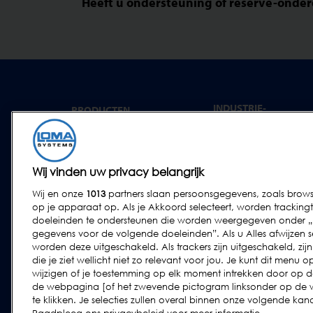
Heeft u ondersteuning of reserve-onde
INDUSTRIE-
PRODUCTEN
OPLOSSINGEN
Metaaldetectie
Convenience food
Röntgeninspectie
Bakkerij
Wij vinden uw privacy belangrijk
Controleweging
Zuivel
Wij en onze
1013
partners slaan persoonsgegevens, zoals brows
Combinatiesystemen
Vlees, Vis en gevogelte
op je apparaat op. Als je Akkoord selecteert, worden tracki
Software
doeleinden te ondersteunen die worden weergegeven onder „W
Zoetwaren & snacks
gegevens voor de volgende doeleinden”. Als u Alles afwijzen se
Gedroogde voeding &
worden deze uitgeschakeld. Als trackers zijn uitgeschakeld, zi
granen
die je ziet wellicht niet zo relevant voor jou. Je kunt dit men
wijzigen of je toestemming op elk moment intrekken door op 
Overige industrieën
de webpagina [of het zwevende pictogram linksonder op de 
Agf
te klikken. Je selecties zullen overal binnen onze volgende k