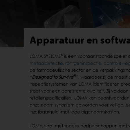
Apparatuur en softwa
®
LOMA SYSTEMS
is een vooraanstaande speler 
metaaldetectie
,
röntgeninspectie
,
controleweg
de farmaceutische sector en de verpakkingsindu
®
“
Designed to Survive
”, waardoor zij de meest
inspectiesystemen van LOMA identificeren prod
staat voor een consistente kwaliteit. Zij voldoe
retailerspecificaties. LOMA kan beantwoorden 
onze naam synoniem geworden voor veilige, be
inzetbaarheid, met lage eigendomskosten.
LOMA sloot met succes partnerschappen met vel