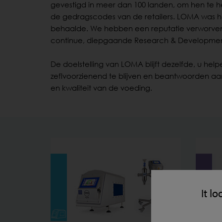
gevestigd in meer dan 100 landen, om hen te 
de gedragscodes van de retailers. LOMA was het 
behaalde. We hebben een reputatie verworven vo
continue, diepgaande Research & Developmen
De doelstelling van LOMA blijft dezelfde, u he
zeflvoorzienend te blijven en beantwoorden aa
en kwaliteit van de voeding.
It lo