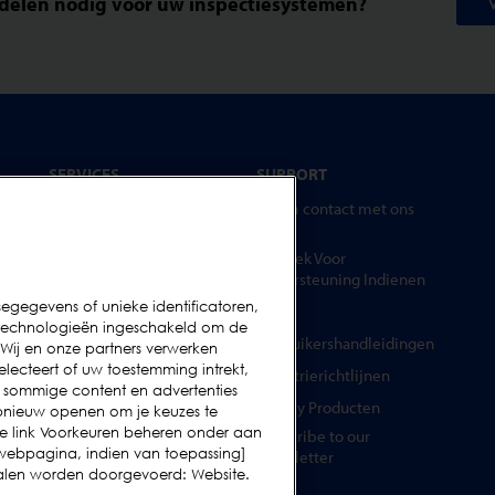
rdelen nodig voor uw inspectiesystemen?
SERVICES
SUPPORT
Neem contact met ons
Service Contracten
op
Reserve-onderdelen
Verzoek Voor
Test Samples
Ondersteuning Indienen
egegevens of unieke identificatoren,
Opleidingscentrum
FAQs
ngtechnologieën ingeschakeld om de
Upgrades
Gebruikershandleidingen
ij en onze partners verwerken
lecteert of uw toestemming intrekt,
Huur
Industrierichtlijnen
jn sommige content en advertenties
Legacy Producten
u opnieuw openen om je keuzes te
de link Voorkeuren beheren onder aan
Subscribe to our
webpagina, indien van toepassing]
Newsletter
analen worden doorgevoerd: Website.