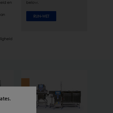
heid en
below.
van
RUN-WET
ligheid
tates.