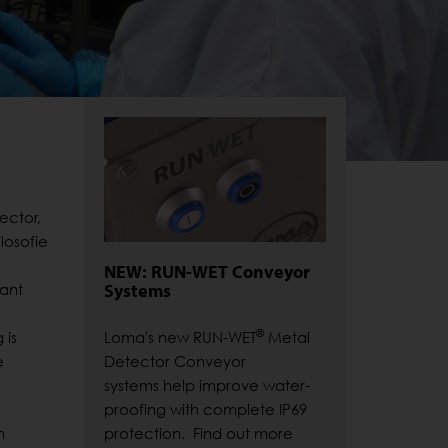
ector,
losofie
NEW: RUN-WET Conveyor
Systems
rant
®
 is
Loma's new RUN-WET
Metal
e
Detector Conveyor
systems help improve water-
proofing with complete IP69
n
protection. Find out more