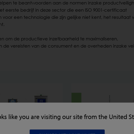
helpen te beantwoorden aan de normen inzake productveilig
eerste bedrijf in deze sector die een ISO 9001-certificaat
or een technologie die zijn gelijke niet kent, het resultaat 
t.
lpen om de productieve inzetbaarheid te maximaliseren,
n de vereisten van de consument en de overheden inzake vei
oks like you are visiting our site from the United S