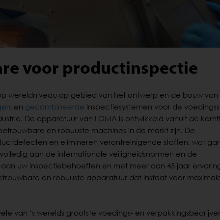
re voor productinspectie
op wereldniveau op gebied van het ontwerp en de bouw van
ers
en
gecombineerde
inspectiesystemen voor de voedingss
strie. De apparatuur van LOMA is ontwikkeld vanuit de kernfi
 betrouwbare en robuuste machines in de markt zijn. De
uctdefecten en elimineren verontreinigende stoffen, wat ga
n volledig aan de internationale veiligheidsnormen en de
aan uw inspectiebehoeften en met meer dan 45 jaar ervaring
trouwbare en robuuste apparatuur dat instaat voor maximal
e van ‘s werelds grootste voedings- en verpakkingsbedrijve