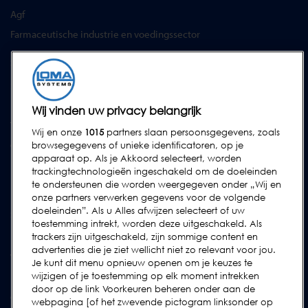
Agf
Farmaceutische industrie en voedingssector
SERVICES
Service Contracten
Reserve-onderdelen
Wij vinden uw privacy belangrijk
Test Samples
Wij en onze
1015
partners slaan persoonsgegevens, zoals
Opleidingscentrum
browsegegevens of unieke identificatoren, op je
apparaat op. Als je Akkoord selecteert, worden
Upgrades
trackingtechnologieën ingeschakeld om de doeleinden
Huur
te ondersteunen die worden weergegeven onder „Wij en
onze partners verwerken gegevens voor de volgende
doeleinden”. Als u Alles afwijzen selecteert of uw
SUPPORT
toestemming intrekt, worden deze uitgeschakeld. Als
Neem contact met ons op
trackers zijn uitgeschakeld, zijn sommige content en
advertenties die je ziet wellicht niet zo relevant voor jou.
Verzoek Voor Ondersteuning Indienen
Je kunt dit menu opnieuw openen om je keuzes te
wijzigen of je toestemming op elk moment intrekken
FAQs
door op de link Voorkeuren beheren onder aan de
Gebruikershandleidingen
webpagina [of het zwevende pictogram linksonder op