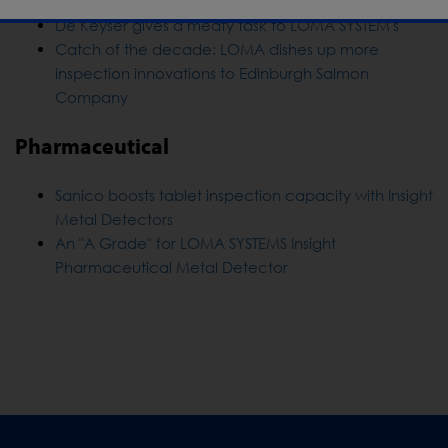
X-Ray Marks the spot for Central Food Services
De Keyser gives a meaty task to LOMA SYSTEM's
Catch of the decade: LOMA dishes up more
inspection innovations to Edinburgh Salmon
Company
Pharmaceutical
Sanico boosts tablet inspection capacity with Insight
Metal Detectors
An "A Grade" for LOMA SYSTEMS Insight
Pharmaceutical Metal Detector