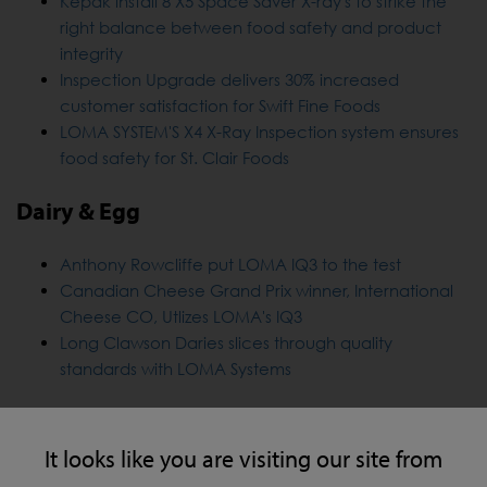
Kepak install 8 X5 Space Saver X-ray's to strike the
right balance between food safety and product
integrity
Inspection Upgrade delivers 30% increased
customer satisfaction for Swift Fine Foods
LOMA SYSTEM'S X4 X-Ray Inspection system ensures
food safety for St. Clair Foods
Dairy & Egg
Anthony Rowcliffe put LOMA IQ3 to the test
Canadian Cheese Grand Prix winner, International
Cheese CO, Utlizes LOMA's IQ3
Long Clawson Daries slices through quality
standards with LOMA Systems
Dried Foods, Cereals & Grains
It looks like you are visiting our site from
LOMA helps Jardox to achieve the gold standard in