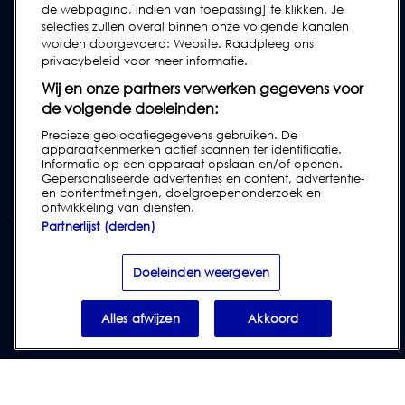
de webpagina, indien van toepassing] te klikken. Je
Industrierichtlijnen
selecties zullen overal binnen onze volgende kanalen
Legacy Producten
worden doorgevoerd: Website. Raadpleeg ons
privacybeleid voor meer informatie.
Subscribe to our Newsletter
Wij en onze partners verwerken gegevens voor
de volgende doeleinden:
Precieze geolocatiegegevens gebruiken. De
apparaatkenmerken actief scannen ter identificatie.
Informatie op een apparaat opslaan en/of openen.
Gepersonaliseerde advertenties en content, advertentie-
en contentmetingen, doelgroepenonderzoek en
ontwikkeling van diensten.
Partnerlijst (derden)
Privacy & Cookies
|
Disclaimer
|
Klantenvoorwaarden
|
Leveringsvoorwaarden
|
Modern Slavery Act Transparency Statement
|
Doeleinden weergeven
Report Code of Conduct Violation
Alles afwijzen
Akkoord
© 2026 Loma Systems - A Division of ITW