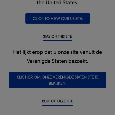
the United States.
the food industry
Askey & Barrett leaves no stone unturned
The Role of Metal Detectors in bulk products
CLICK TO VIEW OUR US SITE.
Peace of Mind for McKaskle Family Farm
Fruit, Vegetables & Nuts
STAY ON THIS SITE
LOMA SYSTEM's maintains Alatoni's premium
Het lijkt erop dat u onze site vanuit de
reputation
LOMA protects Thanet Earth
Verenigde Staten bezoekt.
Meat, Fish & Poultry
KLIK HIER OM ONZE VERENIGDE STATEN SITE TE
BEKIJKEN.
Bertolino Foods scales up with confidence using
LOMA’S
IQ4 Flex Metal Detectors
BLIJF OP DEZE SITE
Streamlining operations in poultry processing
Two heads are better than one at Tendercut Meats