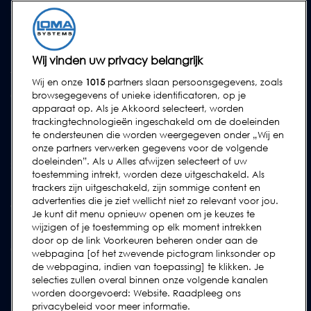
SERVICES
Service Contracten
Reserve-onderdelen
Wij vinden uw privacy belangrijk
Test Samples
Wij en onze
1015
partners slaan persoonsgegevens, zoals
Opleidingscentrum
browsegegevens of unieke identificatoren, op je
apparaat op. Als je Akkoord selecteert, worden
Upgrades
trackingtechnologieën ingeschakeld om de doeleinden
Huur
te ondersteunen die worden weergegeven onder „Wij en
onze partners verwerken gegevens voor de volgende
doeleinden”. Als u Alles afwijzen selecteert of uw
SUPPORT
toestemming intrekt, worden deze uitgeschakeld. Als
Neem contact met ons op
trackers zijn uitgeschakeld, zijn sommige content en
advertenties die je ziet wellicht niet zo relevant voor jou.
Verzoek Voor Ondersteuning Indienen
Je kunt dit menu opnieuw openen om je keuzes te
wijzigen of je toestemming op elk moment intrekken
FAQs
door op de link Voorkeuren beheren onder aan de
Gebruikershandleidingen
webpagina [of het zwevende pictogram linksonder op
de webpagina, indien van toepassing] te klikken. Je
Industrierichtlijnen
selecties zullen overal binnen onze volgende kanalen
Legacy Producten
worden doorgevoerd: Website. Raadpleeg ons
privacybeleid voor meer informatie.
Subscribe to our Newsletter