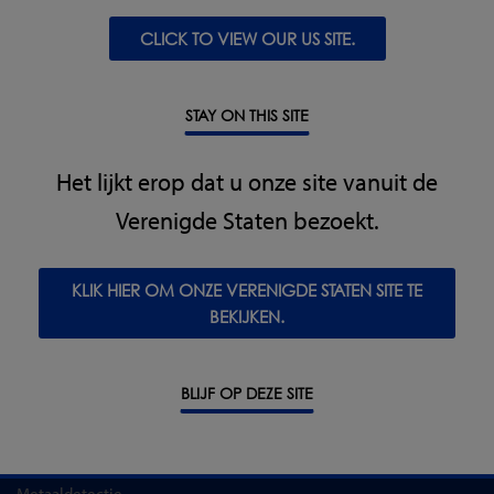
Flexibele leverings- en ophaalopties
CLICK TO VIEW OUR US SITE.
STAY ON THIS SITE
Meer informatie of advies nodig over welke
Het lijkt erop dat u onze site vanuit de
oplossing het beste is voor uw productielijn?
Verenigde Staten bezoekt.
VRAAG HET AAN EEN EXPERT
KLIK HIER OM ONZE VERENIGDE STATEN SITE TE
BEKIJKEN.
BLIJF OP DEZE SITE
PRODUCTEN
Metaaldetectie