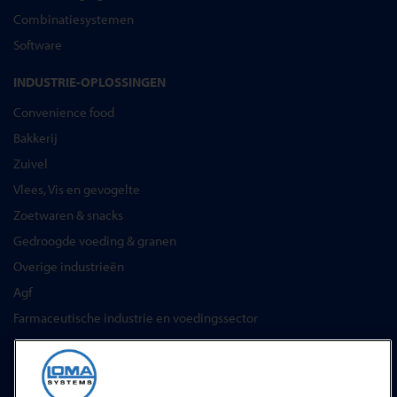
Combinatiesystemen
Software
INDUSTRIE-OPLOSSINGEN
Convenience food
Bakkerij
Zuivel
Vlees, Vis en gevogelte
Zoetwaren & snacks
Gedroogde voeding & granen
Overige industrieën
Agf
Farmaceutische industrie en voedingssector
SERVICES
Service Contracten