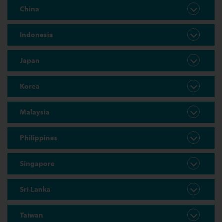
China
Indonesia
Japan
Korea
Malaysia
Philippines
Singapore
Sri Lanka
Taiwan