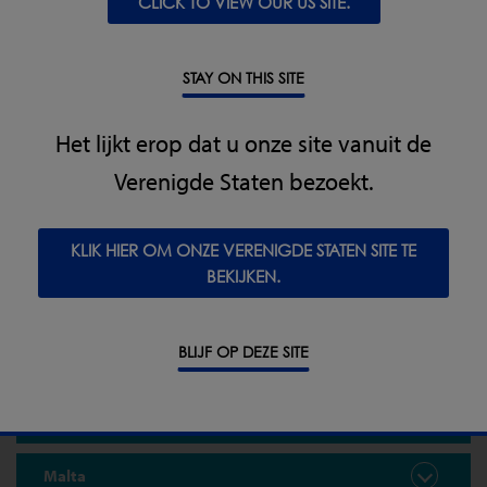
CLICK TO VIEW OUR US SITE.
Greece
STAY ON THIS SITE
Hungary
Iceland
Het lijkt erop dat u onze site vanuit de
Verenigde Staten bezoekt.
Ireland
Kosovo
KLIK HIER OM ONZE VERENIGDE STATEN SITE TE
BEKIJKEN.
Latvia
BLIJF OP DEZE SITE
Lithuania
Macedonia
Malta