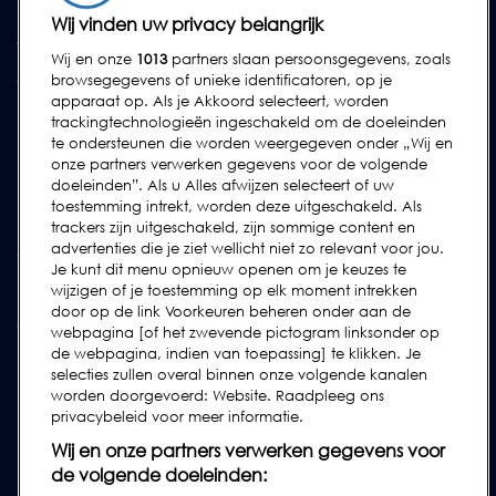
Reserve-onderdelen
Wij vinden uw privacy belangrijk
Test Samples
Wij en onze
1013
partners slaan persoonsgegevens, zoals
Opleidingscentrum
browsegegevens of unieke identificatoren, op je
apparaat op. Als je Akkoord selecteert, worden
Upgrades
trackingtechnologieën ingeschakeld om de doeleinden
Huur
te ondersteunen die worden weergegeven onder „Wij en
onze partners verwerken gegevens voor de volgende
doeleinden”. Als u Alles afwijzen selecteert of uw
SUPPORT
toestemming intrekt, worden deze uitgeschakeld. Als
Neem contact met ons op
trackers zijn uitgeschakeld, zijn sommige content en
advertenties die je ziet wellicht niet zo relevant voor jou.
Verzoek Voor Ondersteuning Indienen
Je kunt dit menu opnieuw openen om je keuzes te
wijzigen of je toestemming op elk moment intrekken
FAQs
door op de link Voorkeuren beheren onder aan de
Gebruikershandleidingen
webpagina [of het zwevende pictogram linksonder op
de webpagina, indien van toepassing] te klikken. Je
Industrierichtlijnen
selecties zullen overal binnen onze volgende kanalen
Legacy Producten
worden doorgevoerd: Website. Raadpleeg ons
privacybeleid voor meer informatie.
Subscribe to our Newsletter
Wij en onze partners verwerken gegevens voor
de volgende doeleinden: