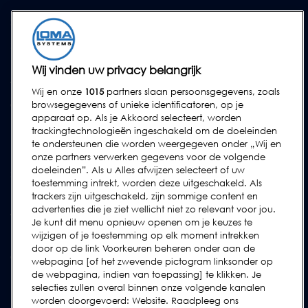
SERVICES
Service Contracten
Reserve-onderdelen
Wij vinden uw privacy belangrijk
Test Samples
Wij en onze
1015
partners slaan persoonsgegevens, zoals
Opleidingscentrum
browsegegevens of unieke identificatoren, op je
apparaat op. Als je Akkoord selecteert, worden
Upgrades
trackingtechnologieën ingeschakeld om de doeleinden
Huur
te ondersteunen die worden weergegeven onder „Wij en
onze partners verwerken gegevens voor de volgende
doeleinden”. Als u Alles afwijzen selecteert of uw
SUPPORT
toestemming intrekt, worden deze uitgeschakeld. Als
Neem contact met ons op
trackers zijn uitgeschakeld, zijn sommige content en
advertenties die je ziet wellicht niet zo relevant voor jou.
Verzoek Voor Ondersteuning Indienen
Je kunt dit menu opnieuw openen om je keuzes te
wijzigen of je toestemming op elk moment intrekken
FAQs
door op de link Voorkeuren beheren onder aan de
Gebruikershandleidingen
webpagina [of het zwevende pictogram linksonder op
de webpagina, indien van toepassing] te klikken. Je
Industrierichtlijnen
selecties zullen overal binnen onze volgende kanalen
Legacy Producten
worden doorgevoerd: Website. Raadpleeg ons