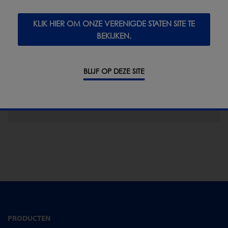
KLIK HIER OM ONZE VERENIGDE STATEN SITE TE
BEKIJKEN.
Download onze brochure voor een overzicht van
de producten en diensten van Loma.
BLIJF OP DEZE SITE
DOWNLOAD
PRODUCTEN