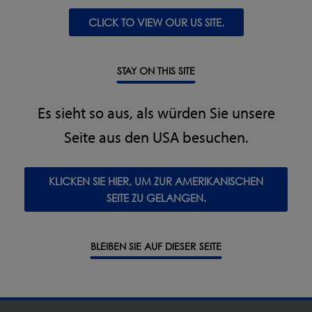
CLICK TO VIEW OUR US SITE.
STAY ON THIS SITE
Ihr perfektes Inspektionssystem – ganz nach
Es sieht so aus, als würden Sie unsere
Maß!
Seite aus den USA besuchen.
Teilen Sie uns Ihre Anforderungen mit und erhalten
Sie ein passgenaues Angebot.
KLICKEN SIE HIER, UM ZUR AMERIKANISCHEN
SEITE ZU GELANGEN.
ZUR KONFIGURATIONS-ABFRAGE
BLEIBEN SIE AUF DIESER SEITE