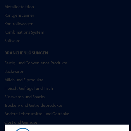
Metalldetektion
Röntgenscanner
Kontrollwaagen
Kombinations System
Software
BRANCHENLÖSUNGEN
Fertig- und Convenience Produkte
Backwaren
Milch und Eiprodukte
Fleisch, Geflügel und Fisch
Süsswaren und Snacks
Trocken- und Getreideprodukte
Andere Lebensmittel und Getränke
Obst und Gemüse
Pharmazeutika & Nutrazeutika