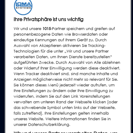
SERVICE
Ihre Privatsphäre ist uns wichtig
Serviceprogramm
Wir und unsere
1015
-Partner speichern und greifen auf
Ersatzteile
personenbezogene Daten wie Browserdaten oder
Prüfkörper
eindeutige Kennungen auf Ihrem Gerät zu. Durch
Auswahl von Akzeptieren aktivieren Sie Tracking-
Schulungen
Technologien für die unter „Wir und unsere Partner
Upgrades / Überholung
verarbeiten Daten, um Ihnen Dienste bereitzustellen“
aufgeführten Zwecke. Durch Auswahl von Alle ablehnen
oder Widerruf Ihrer Einwilligung werden diese deaktiviert.
SUPPORT
Wenn Tracker deaktiviert sind, sind manche Inhalte und
Kontakt
Anzeigen möglicherweise nicht mehr so relevant für Sie.
Sie können dieses Menü jederzeit wieder aufrufen, um
Supportanfrage
Ihre Einstellungen zu ändern oder Ihre Einwilligung zu
FAQs
widerrufen, indem Sie auf den Link Voreinstellungen
verwalten am unteren Rand der Webseite klicken [oder
Bedienungsanleitungen
das schwebende Symbol unten links auf der Webseite,
Industrie Ratgeber
falls zutreffend]. Ihre Einstellungen gelten innerhalb
unseres Website. Weitere Informationen finden Sie in
ältere Produkte
unserer Datenschutzerklärung.
Tragen Sie sich in unsere Mailing-Liste ein