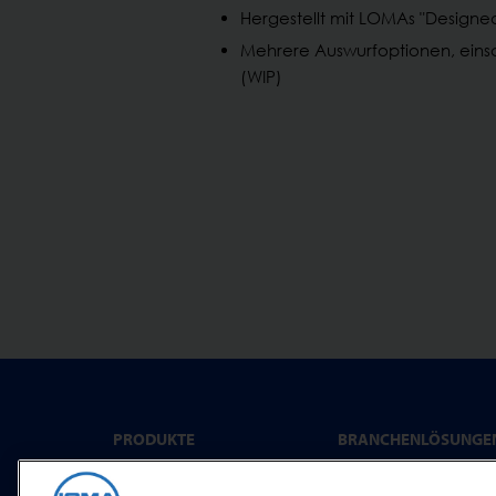
Hergestellt mit LOMAs "Designed
Mehrere Auswurfoptionen, einsc
(WIP)
PRODUKTE
BRANCHENLÖSUNGE
Fertig- und Convenien
Metalldetektion
Produkte