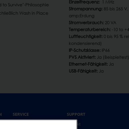
Einzelfrequenz:
1 MHz
 to Survive"-Philosophie
Stromspannung:
85 bis 265 V
hließlich Wash in Place
amp;Erdung
Stromverbrauch:
20 VA
Temperaturbereich:
-10 to +4
Luftfeuchtigkeit:
0 bis 95 % re
kondensierend)
IP-Schutzklasse:
IP66
PVS Aktiviert:
Ja (Beispieltest
Ethernet-Fähigkeit:
Ja
USB-Fähigkeit:
Ja
N
SERVICE
SUPPORT
ce
Serviceprogramm
Kontakt