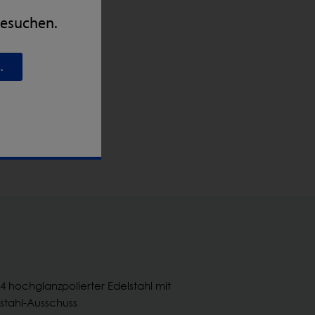
besuchen.
.
4 hochglanzpolierter Edelstahl mit
stahl-Ausschuss