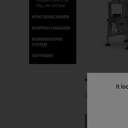
INSIGHT VERTICAL
FALL PH SYSTEM
RÖNTGENSCANNER
KONTROLLWAAGEN
KOMBINATIONS
SYSTEM
SOFTWARE
Ideal für diese In
It lo
PHARMAZ