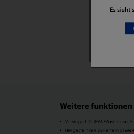
Laden Si
Pharmaze
Es sieht
Datenbla
IQ4 LOCK-PH V
Datasheet
Weitere funktionen
Versiegelt für IP66 Washdown
Hergestellt aus poliertem 316er-