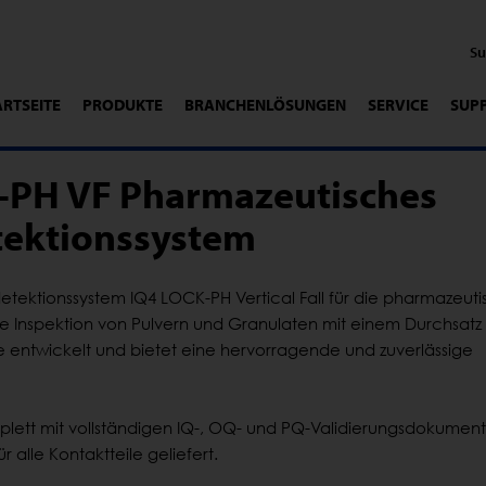
ARTSEITE
PRODUKTE
BRANCHENLÖSUNGEN
SERVICE
SUP
-PH VF Pharmazeutisches
tektionssystem
detektionssystem IQ4 LOCK-PH Vertical Fall für die pharmazeut
die Inspektion von Pulvern und Granulaten mit einem Durchsatz 
e entwickelt und bietet eine hervorragende und zuverlässige
plett mit vollständigen IQ-, OQ- und PQ-Validierungsdokumen
ür alle Kontaktteile geliefert.