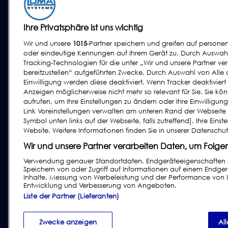
Röntgenscanner
Backwaren
Kontrollwaagen
Ihre Privatsphäre ist uns wichtig
Milch und Eiprodukte
Kombinations System
Fleisch, Geflügel und
Wir und unsere
1015
-Partner speichern und greifen auf perso
Software
Fisch
oder eindeutige Kennungen auf Ihrem Gerät zu. Durch Auswahl 
Tracking-Technologien für die unter „Wir und unsere Partner ve
Süsswaren und Snacks
bereitzustellen“ aufgeführten Zwecke. Durch Auswahl von Alle 
Trocken- und
Einwilligung werden diese deaktiviert. Wenn Tracker deaktiviert
Getreideprodukte
Anzeigen möglicherweise nicht mehr so relevant für Sie. Sie kö
aufrufen, um Ihre Einstellungen zu ändern oder Ihre Einwilligun
Andere Lebensmittel
Link Voreinstellungen verwalten am unteren Rand der Webseit
und Getränke
Symbol unten links auf der Webseite, falls zutreffend]. Ihre Eins
Obst und Gemüse
Website. Weitere Informationen finden Sie in unserer Datenschut
Pharmazeutika &
Wir und unsere Partner verarbeiten Daten, um Folgen
Nutrazeutika
Verwendung genauer Standortdaten. Endgeräteeigenschaften zur
Speichern von oder Zugriff auf Informationen auf einem Endger
Inhalte, Messung von Werbeleistung und der Performance von I
Entwicklung und Verbesserung von Angeboten.
Impressum
|
Datenschutzrichtlinien
|
Haftungsa
Liste der Partner (Lieferanten)
Zwecke anzeigen
Al