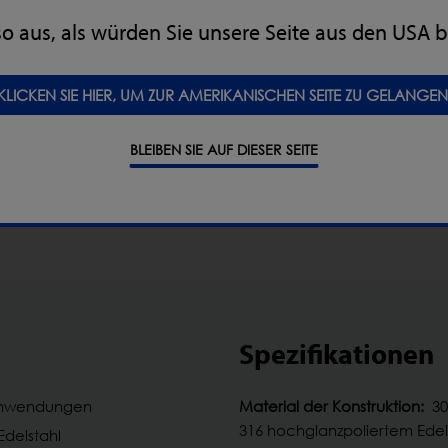
e das IQ4 LOCK-PH VF
utisches Metalldetektionssystem
 so aus, als würden Sie unsere Seite aus den USA 
tt herunter
KLICKEN SIE HIER, UM ZUR AMERIKANISCHEN SEITE ZU GELANGEN
F Pharmaceutical -
HERUNTERLADEN
BLEIBEN SIE AUF DIESER SEITE
Spezifikationen
-Anwendungen
Material der Konstruktion:
30
316 hochglanzpoliertem Edel
Edelstahl