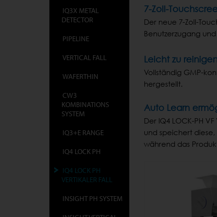
7-Zoll-Touchscre
IQ3X METAL
DETECTOR
Der neue 7-Zoll-Touc
Benutzerzugang und
PIPELINE
VERTICAL FALL
Leicht zu reinige
Vollständig GMP-kon
WAFERTHIN
hergestellt.
CW3
KOMBINATIONS
Auto Learn ermög
SYSTEM
Der IQ4 LOCK-PH VF V
IQ3+E RANGE
und speichert diese, 
während das Produkt
IQ4 LOCK PH
IQ4 LOCK PH
VERTIKALER FALL
INSIGHT PH SYSTEM