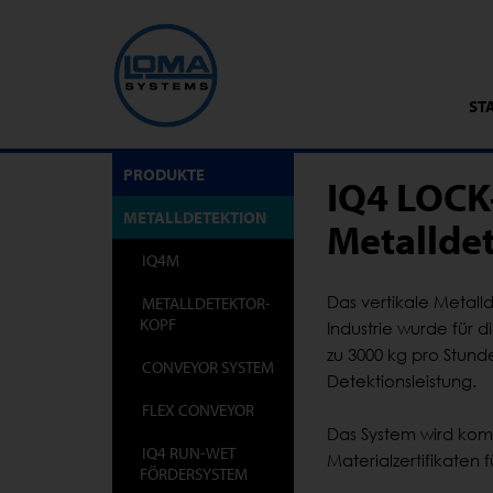
ST
PRODUKTE
IQ4 LOCK
METALLDETEKTION
Metallde
IQ4M
Das vertikale Metall
METALLDETEKTOR-
KOPF
Industrie wurde für 
zu 3000 kg pro Stund
CONVEYOR SYSTEM
Detektionsleistung.
FLEX CONVEYOR
Das System wird kom
IQ4 RUN-WET
Materialzertifikaten f
FÖRDERSYSTEM