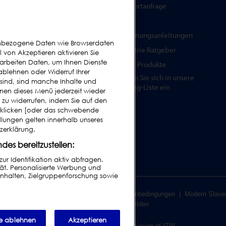
Ersatzteile
Supportanfrage
Prüfkörper
FAQs
Schulungen
Bedienungsanleitungen
nenbezogene Daten wie Browserdaten
Upgrades / Überholung
Industrie Ratgeber
von Akzeptieren aktivieren Sie
rarbeiten Daten, um Ihnen Dienste
ältere Produkte
ablehnen oder Widerruf Ihrer
Tragen Sie sich in unsere
 sind, sind manche Inhalte und
Mailing-Liste ein
nnen dieses Menü jederzeit wieder
g zu widerrufen, indem Sie auf den
e klicken [oder das schwebende
tellungen gelten innerhalb unseres
zerklärung.
des bereitzustellen:
 Identifikation aktiv abfragen.
ät. Personalisierte Werbung und
nhalten, Zielgruppenforschung sowie
usschluss
|
Kundenbedingungen
|
Lieferantenbedingungen
|
Modern Slave
Verhaltenskodex melden
le ablehnen
Akzeptieren
© 2026 Loma Systems - A Division of ITW