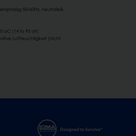
, einphasig 50/60Hz, neutrale&
0 oC (14 to 95 oF)
lative Luftfeuchtigkeit (nicht
)