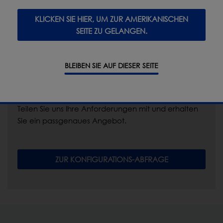
KLICKEN SIE HIER, UM ZUR AMERIKANISCHEN
SEITE ZU GELANGEN.
BLEIBEN SIE AUF DIESER SEITE
Ihr perfektes Inspektionssystem – ganz nach
Maß!
Teilen Sie uns Ihre Anforderungen mit und erhalten
Sie ein passgenaues Angebot.
ZUR KONFIGURATIONS-ABFRAGE