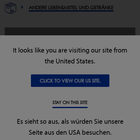
ANDERE LEBENSMITTEL UND GETRÄNKE
Laden Sie das IQ4/CW3
Kombinationssystem Datenblatt
It looks like you are visiting our site from
herunter
the United States.
Metal Detection Combination Datasheet
CLICK TO VIEW OUR US SITE.
HERUNTERLADEN
STAY ON THIS SITE
Es sieht so aus, als würden Sie unsere
Seite aus den USA besuchen.