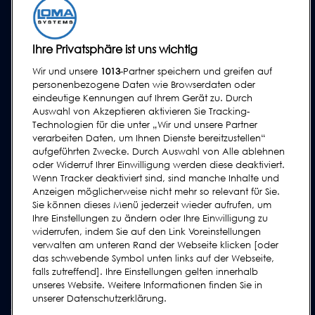
Pharmazeutika & Nutrazeutika
SERVICE
Ihre Privatsphäre ist uns wichtig
Serviceprogramm
Wir und unsere
1013
-Partner speichern und greifen auf
Ersatzteile
personenbezogene Daten wie Browserdaten oder
Prüfkörper
eindeutige Kennungen auf Ihrem Gerät zu. Durch
Auswahl von Akzeptieren aktivieren Sie Tracking-
Schulungen
Technologien für die unter „Wir und unsere Partner
Upgrades / Überholung
verarbeiten Daten, um Ihnen Dienste bereitzustellen“
aufgeführten Zwecke. Durch Auswahl von Alle ablehnen
oder Widerruf Ihrer Einwilligung werden diese deaktiviert.
SUPPORT
Wenn Tracker deaktiviert sind, sind manche Inhalte und
Kontakt
Anzeigen möglicherweise nicht mehr so relevant für Sie.
Sie können dieses Menü jederzeit wieder aufrufen, um
Supportanfrage
Ihre Einstellungen zu ändern oder Ihre Einwilligung zu
FAQs
widerrufen, indem Sie auf den Link Voreinstellungen
verwalten am unteren Rand der Webseite klicken [oder
Bedienungsanleitungen
das schwebende Symbol unten links auf der Webseite,
Industrie Ratgeber
falls zutreffend]. Ihre Einstellungen gelten innerhalb
unseres Website. Weitere Informationen finden Sie in
ältere Produkte
unserer Datenschutzerklärung.
Tragen Sie sich in unsere Mailing-Liste ein