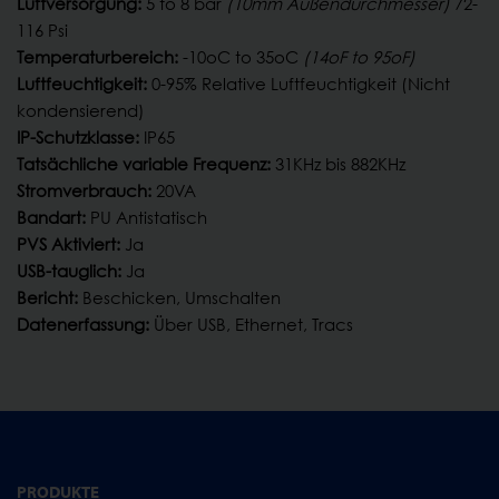
Luftversorgung:
5 to 8 bar
(10mm Außendurchmesser)
72-
116 Psi
Temperaturbereich:
-10oC to 35oC
(14oF to 95oF)
Luftfeuchtigkeit:
0-95% Relative Luftfeuchtigkeit (Nicht
kondensierend)
IP-Schutzklasse:
IP65
Tatsächliche variable Frequenz:
31KHz bis 882KHz
Stromverbrauch:
20VA
Bandart:
PU Antistatisch
PVS Aktiviert:
Ja
USB-tauglich:
Ja
Bericht:
Beschicken, Umschalten
Datenerfassung:
Über USB, Ethernet, Tracs
PRODUKTE