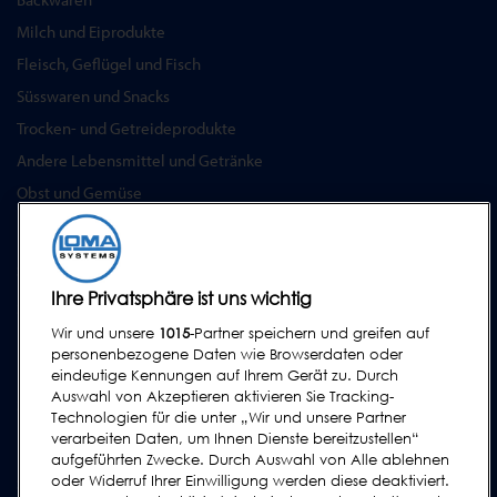
Milch und Eiprodukte
Fleisch, Geflügel und Fisch
Süsswaren und Snacks
Trocken- und Getreideprodukte
Andere Lebensmittel und Getränke
Obst und Gemüse
Pharmazeutika & Nutrazeutika
SERVICE
Ihre Privatsphäre ist uns wichtig
Serviceprogramm
Wir und unsere
1015
-Partner speichern und greifen auf
Ersatzteile
personenbezogene Daten wie Browserdaten oder
Prüfkörper
eindeutige Kennungen auf Ihrem Gerät zu. Durch
Auswahl von Akzeptieren aktivieren Sie Tracking-
Schulungen
Technologien für die unter „Wir und unsere Partner
Upgrades / Überholung
verarbeiten Daten, um Ihnen Dienste bereitzustellen“
aufgeführten Zwecke. Durch Auswahl von Alle ablehnen
oder Widerruf Ihrer Einwilligung werden diese deaktiviert.
SUPPORT