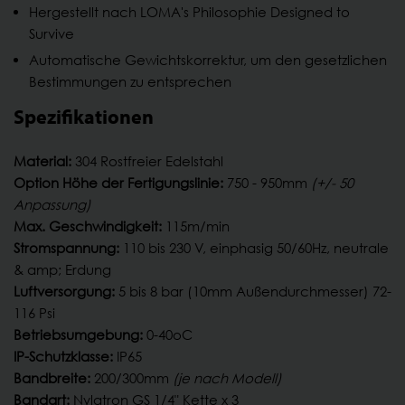
Hergestellt nach LOMA's Philosophie Designed to
Survive
Automatische Gewichtskorrektur, um den gesetzlichen
Bestimmungen zu entsprechen
Spezifikationen
Material:
304 Rostfreier Edelstahl
Option Höhe der Fertigungslinie:
750 - 950mm
(+/- 50
Anpassung)
Max. Geschwindigkeit:
115m/min
Stromspannung:
110 bis 230 V, einphasig 50/60Hz, neutrale
& amp; Erdung
Luftversorgung:
5 bis 8 bar (10mm Außendurchmesser) 72-
116 Psi
Betriebsumgebung:
0-40oC
IP-Schutzklasse:
IP65
Bandbreite:
200/300mm
(je nach Modell)
Bandart:
Nylatron GS 1/4" Kette x 3