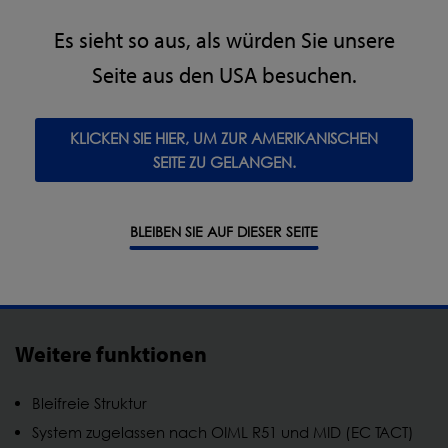
Ihr perfektes Inspektionssystem – ganz nach
Es sieht so aus, als würden Sie unsere
Maß!
Seite aus den USA besuchen.
Teilen Sie uns Ihre Anforderungen mit und erhalten
Sie ein passgenaues Angebot.
KLICKEN SIE HIER, UM ZUR AMERIKANISCHEN
SEITE ZU GELANGEN.
ZUR KONFIGURATIONS-ABFRAGE
BLEIBEN SIE AUF DIESER SEITE
Weitere funktionen
Bleifreie Struktur
System zugelassen nach OIML R51 und MID (EC TACT)