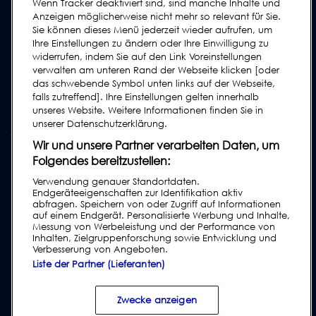
Wenn Tracker deaktiviert sind, sind manche Inhalte und
Kontakt
Anzeigen möglicherweise nicht mehr so relevant für Sie.
Sie können dieses Menü jederzeit wieder aufrufen, um
Supportanfrage
Ihre Einstellungen zu ändern oder Ihre Einwilligung zu
FAQs
widerrufen, indem Sie auf den Link Voreinstellungen
verwalten am unteren Rand der Webseite klicken [oder
Bedienungsanleitungen
das schwebende Symbol unten links auf der Webseite,
Industrie Ratgeber
falls zutreffend]. Ihre Einstellungen gelten innerhalb
unseres Website. Weitere Informationen finden Sie in
ältere Produkte
unserer Datenschutzerklärung.
Tragen Sie sich in unsere Mailing-Liste ein
Wir und unsere Partner verarbeiten Daten, um
Folgendes bereitzustellen:
Verwendung genauer Standortdaten.
Endgeräteeigenschaften zur Identifikation aktiv
abfragen. Speichern von oder Zugriff auf Informationen
auf einem Endgerät. Personalisierte Werbung und Inhalte,
Messung von Werbeleistung und der Performance von
Inhalten, Zielgruppenforschung sowie Entwicklung und
Verbesserung von Angeboten.
Liste der Partner (Lieferanten)
Impressum
|
Datenschutzrichtlinien
|
Haftungsausschluss
|
Kundenbedingungen
|
Lieferantenbedingungen
|
Modern Slavery Act
Zwecke anzeigen
Transparency Statement
|
Verstoß gegen den Verhaltenskodex melden