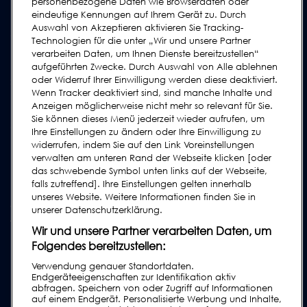
personenbezogene Daten wie Browserdaten oder
Prüfkörper
eindeutige Kennungen auf Ihrem Gerät zu. Durch
Auswahl von Akzeptieren aktivieren Sie Tracking-
Schulungen
Technologien für die unter „Wir und unsere Partner
Upgrades / Überholung
verarbeiten Daten, um Ihnen Dienste bereitzustellen“
aufgeführten Zwecke. Durch Auswahl von Alle ablehnen
oder Widerruf Ihrer Einwilligung werden diese deaktiviert.
SUPPORT
Wenn Tracker deaktiviert sind, sind manche Inhalte und
Kontakt
Anzeigen möglicherweise nicht mehr so relevant für Sie.
Sie können dieses Menü jederzeit wieder aufrufen, um
Supportanfrage
Ihre Einstellungen zu ändern oder Ihre Einwilligung zu
FAQs
widerrufen, indem Sie auf den Link Voreinstellungen
verwalten am unteren Rand der Webseite klicken [oder
Bedienungsanleitungen
das schwebende Symbol unten links auf der Webseite,
Industrie Ratgeber
falls zutreffend]. Ihre Einstellungen gelten innerhalb
unseres Website. Weitere Informationen finden Sie in
ältere Produkte
unserer Datenschutzerklärung.
Tragen Sie sich in unsere Mailing-Liste ein
Wir und unsere Partner verarbeiten Daten, um
Folgendes bereitzustellen:
Verwendung genauer Standortdaten.
Endgeräteeigenschaften zur Identifikation aktiv
abfragen. Speichern von oder Zugriff auf Informationen
auf einem Endgerät. Personalisierte Werbung und Inhalte,