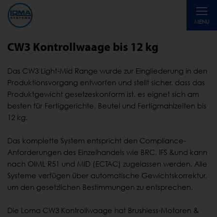
Toggle
MENU
navigati
CW3 Kontrollwaage bis 12 kg
Das CW3 Light-Mid Range wurde zur Eingliederung in den
Produktionsvorgang entworfen und stellt sicher, dass das
Produktgewicht gesetzeskonform ist, es eignet sich am
besten für Fertiggerichte, Beutel und Fertigmahlzeiten bis
12 kg.
Das komplette System entspricht den Compliance-
Anforderungen des Einzelhandels wie BRC, IFS &und kann
nach OIML R51 und MID (ECTAC) zugelassen werden. Alle
Systeme verfügen über automatische Gewichtskorrektur,
um den gesetzlichen Bestimmungen zu entsprechen.
Die Loma CW3 Kontrollwaage hat Brushless-Motoren &