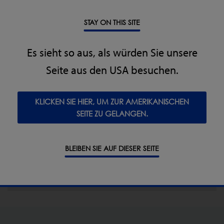
STAY ON THIS SITE
Es sieht so aus, als würden Sie unsere
Seite aus den USA besuchen.
Ihr perfektes Inspektionssystem – ganz nach
Maß!
KLICKEN SIE HIER, UM ZUR AMERIKANISCHEN
Teilen Sie uns Ihre Anforderungen mit und erhalten
SEITE ZU GELANGEN.
Sie ein passgenaues Angebot.
BLEIBEN SIE AUF DIESER SEITE
ZUR KONFIGURATIONS-ABFRAGE