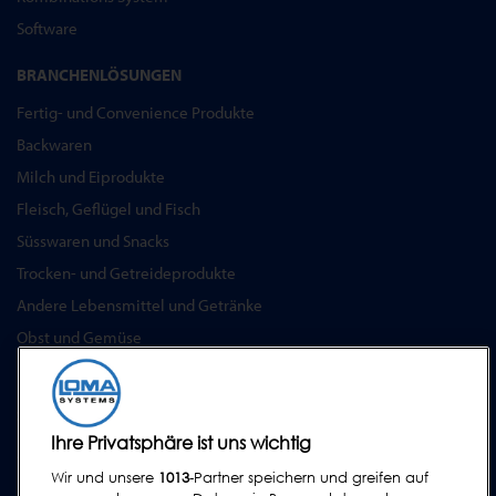
Software
BRANCHENLÖSUNGEN
Fertig- und Convenience Produkte
Backwaren
Milch und Eiprodukte
Fleisch, Geflügel und Fisch
Süsswaren und Snacks
Trocken- und Getreideprodukte
Andere Lebensmittel und Getränke
Obst und Gemüse
Pharmazeutika & Nutrazeutika
SERVICE
Ihre Privatsphäre ist uns wichtig
Serviceprogramm
Wir und unsere
1013
-Partner speichern und greifen auf
Ersatzteile