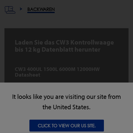
BACKWAREN
Laden Sie das CW3 Kontrollwaage
bis 12 kg Datenblatt herunter
CW3 400UL 1500L 6000M 12000HW
Datasheet
HERUNTERLADEN
It looks like you are visiting our site from
the United States.
CLICK TO VIEW OUR US SITE.