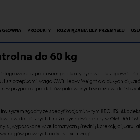
A GŁÓWNA
PRODUKTY
ROZWIĄZANIA DLA PRZEMYSŁU
USŁ
trolna do 60 kg
zintegrowania z procesem produkcyjnym w celu zapewnienia
ktu z przepisami, waga CW3 Heavy Weight dla dużych ciężaró
em w przypadku produktów pakowanych w duże worki i skrzyn
etny system zgodny ze specyfikacjami, w tym BRC, IFS, &kode
awców detalicznych i może być zatwierdzony w OIML R51 i M
emy są wyposażone w automatyczną średnią korekcję ciężaru, 
 wymogów prawnych dotyczących wagi.