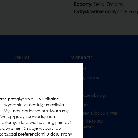
Raporty:
Seria, Zmiana
Odzyskiwanie danych:
Przez 
USŁUGI
WSPARCIE
Programy serwisowe
Kontakt
Części zamienne
Wezwij serwis
Testery
FAQs
Akademia Loma Systems
Instrukcje obsługi
e przeglądania lub unikalne
Aktualizacje
Poradniki
iu. Wybranie Akceptuję umożliwia
 „My i nasi partnerzy przetwarzamy
Urządzenia lock & cintex
 Twojej zgody spowoduje ich
Subscribe to our
ża
i reklamy, które widzisz, mogą nie być
Newsletter
, aby zmienić swoje wybory lub
rządzaj preferencjami u dołu strony