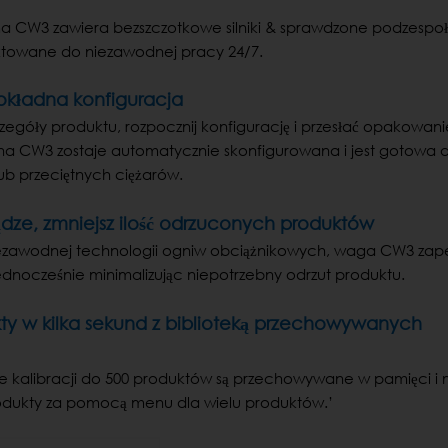
 CW3 zawiera bezszczotkowe silniki & sprawdzone podzespo
ktowane do niezawodnej pracy 24/7.
dokładna konfiguracja
zegóły produktu, rozpocznij konfigurację i przesłać opakowanie
lna CW3 zostaje automatycznie skonfigurowana i jest gotowa 
lub przeciętnych ciężarów.
ądze, zmniejsz ilość odrzuconych produktów
ezawodnej technologii ogniw obciążnikowych, waga CW3 zap
dnocześnie minimalizując niepotrzebny odrzut produktu.
kty w kilka sekund z biblioteką przechowywanych
e kalibracji do 500 produktów są przechowywane w pamięci i
odukty za pomocą menu dla wielu produktów.’