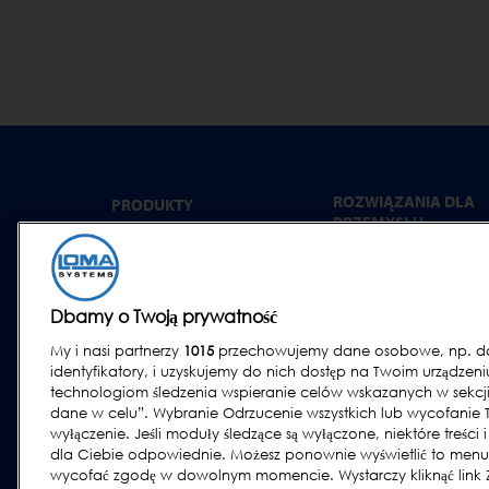
ROZWIĄZANIA DLA
PRODUKTY
PRZEMYSŁU
Detekcja metali
Dania gotowe
Kontrola rtg
Wyroby piekarnicze
Ważenie kontrolne
Dbamy o Twoją prywatność
Produkty mleczarskie
Systemy combo
My i nasi partnerzy
1015
przechowujemy dane osobowe, np. dan
Mięso, Ryby i drób
Oprogramowanie
identyfikatory, i uzyskujemy do nich dostęp na Twoim urządzen
Wyroby cukiernicze i
technologiom śledzenia wspieranie celów wskazanych w sekcji
przekąski
dane w celu”. Wybranie Odrzucenie wszystkich lub wycofanie
Produkty suszone, zbo
wyłączenie. Jeśli moduły śledzące są wyłączone, niektóre treści 
i ziarna
dla Ciebie odpowiednie. Możesz ponownie wyświetlić to menu
wycofać zgodę w dowolnym momencie. Wystarczy kliknąć link Za
Przemysł ogólny