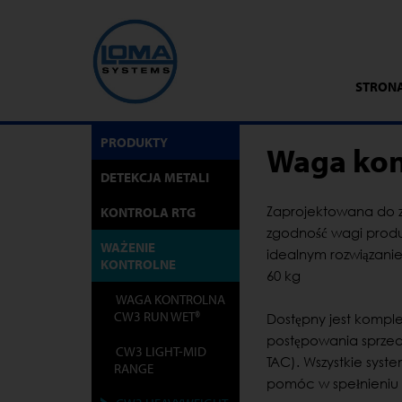
STRON
PRODUKTY
Waga kon
DETEKCJA METALI
Zaprojektowana do 
KONTROLA RTG
zgodność wagi produ
WAŻENIE
idealnym rozwiązani
KONTROLNE
60 kg
WAGA KONTROLNA
CW3 RUN WET®
Dostępny jest kompl
postępowania sprzed
CW3 LIGHT-MID
TAC). Wszystkie syst
RANGE
pomóc w spełnieniu