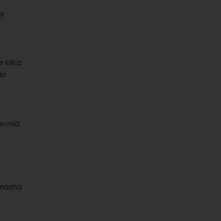
ły
 kilka
do
ewnia
 można