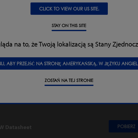
CLICK TO VIEW OUR US SITE.
 MLECZARSKIE
STAY ON THIS SITE
ÓB I RYBY
ąda na to, że Twoją lokalizacją są Stany Zjednoc
ANIA INNE / OGÓLNE
NIJ, ABY PRZEJŚĆ NA STRONĘ AMERYKAŃSKĄ, W JĘZYKU ANGIEL
ZOSTAŃ NA TEJ STRONIE
y do pobrania Waga kontrolna do 60
W Datasheet
POBIERZ