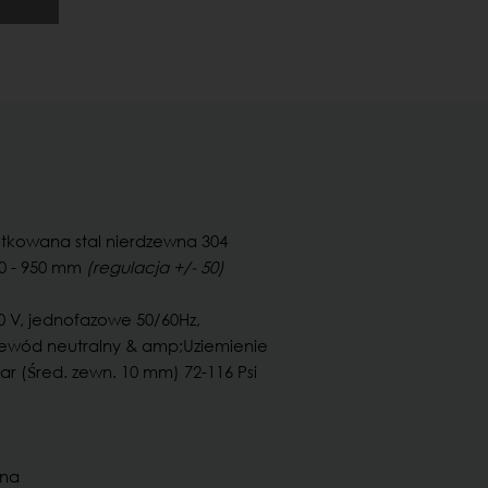
tkowana stal nierdzewna 304
0 - 950 mm
(regulacja +/- 50)
0 V, jednofazowe 50/60Hz,
zewód neutralny & amp;Uziemienie
ar (Śred. zewn. 10 mm) 72-116 Psi
zna