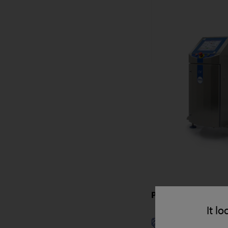
Przeznaczenie:
It lo
DANIA G