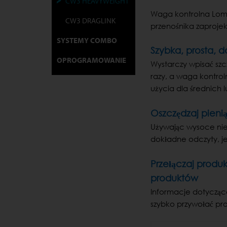
CW3 HEAVYWEIGHT
Waga kontrolna Loma
CW3 DRAGLINK
przenośnika zaproje
SYSTEMY COMBO
Szybka, prosta, 
OPROGRAMOWANIE
Wystarczy wpisać szc
razy, a waga kontro
użycia dla średnich 
Oszczędzaj pieni
Używając wysoce ni
dokładne odczyty, je
Przełączaj produ
produktów
Informacje dotycząc
szybko przywołać pr