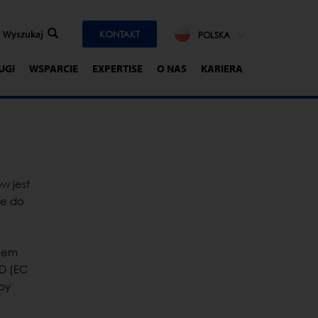
KONTAKT
POLSKA
UGI
WSPARCIE
EXPERTISE
O NAS
KARIERA
w jest
ie do
ksem
ID (EC
aby