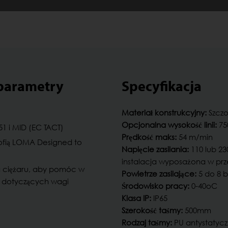
 parametry
Specyfikacja
Materiał konstrukcyjny:
Szczo
Opcjonalna wysokość linii:
75
1 i MID (EC TACT)
Prędkość maks:
54 m/min
ofią LOMA Designed to
Napięcie zasilania:
110 lub 23
instalacja wyposażona w pr
 ciężaru, aby pomóc w
Powietrze zasilające:
5 do 8 b
 dotyczących wagi
Środowisko pracy:
0-40oC
Klasa IP:
IP65
Szerokość taśmy:
500mm
Rodzaj taśmy:
PU antystatyc