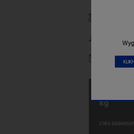
PRODUKTY
MIĘSO, DR
Wygl
ZASTOSOW
KLIK
Materiał
kg
CW3 60000SH