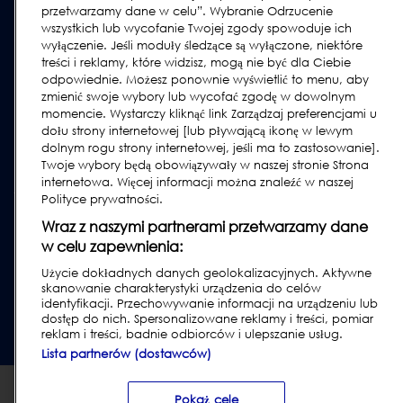
Urządzenia lock & cintex
przetwarzamy dane w celu”. Wybranie Odrzucenie
wszystkich lub wycofanie Twojej zgody spowoduje ich
Subscribe to our Newsletter
wyłączenie. Jeśli moduły śledzące są wyłączone, niektóre
treści i reklamy, które widzisz, mogą nie być dla Ciebie
odpowiednie. Możesz ponownie wyświetlić to menu, aby
zmienić swoje wybory lub wycofać zgodę w dowolnym
momencie. Wystarczy kliknąć link Zarządzaj preferencjami u
dołu strony internetowej [lub pływającą ikonę w lewym
dolnym rogu strony internetowej, jeśli ma to zastosowanie].
Twoje wybory będą obowiązywały w naszej stronie Strona
internetowa. Więcej informacji można znaleźć w naszej
Polityce prywatności.
Polityka prywatności i ciasteczka
|
Nota prawna
|
Warunki
Wraz z naszymi partnerami przetwarzamy dane
korzystania - klienci
|
Warunki korzystania - dostawcy
|
Modern
w celu zapewnienia:
Slavery Act Transparency Statement
|
Informacja zgodnie z Art. 32 c.
Użycie dokładnych danych geolokalizacyjnych. Aktywne
punkt 2 [Prawo Atomowe, Dz. U. nr 1792 z 2019 r.]
|
Report Code of
skanowanie charakterystyki urządzenia do celów
Conduct Violation
identyfikacji. Przechowywanie informacji na urządzeniu lub
dostęp do nich. Spersonalizowane reklamy i treści, pomiar
reklam i treści, badnie odbiorców i ulepszanie usług.
© 2026 Loma Systems - A Division of ITW
Lista partnerów (dostawców)
Pokaż cele