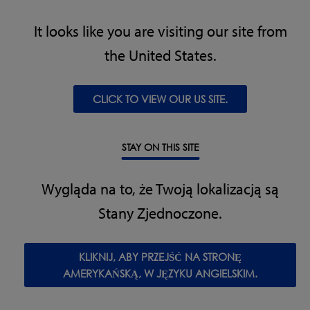
Treść wiadomości*
It looks like you are visiting our site from
the United States.
Wysyłając niniejszy formularz wyrażam zgodę na
CLICK TO VIEW OUR US SITE.
przechowywanie moich danych zgodnie z
Privacy and
Cookies Policy
firmy Loma.
STAY ON THIS SITE
Wygląda na to, że Twoją lokalizacją są
Stany Zjednoczone.
WYŚLIJ
KLIKNIJ, ABY PRZEJŚĆ NA STRONĘ
AMERYKAŃSKĄ, W JĘZYKU ANGIELSKIM.