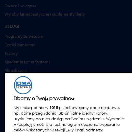
Owoce i warzywa
Wyroby farmaceutyczne i suplementy diety
USŁUGI
Programy serwisowe
Części zamienne
Testery
Akademia Loma Systems
Aktualizacje
WSPARCIE
Kontakt
Dbamy o Twoją prywatność
Wezwij serwis
My i nasi partnerzy
1015
przechowujemy dane osobowe,
FAQs
np. dane przeglądania lub unikalne identyfikatory, i
Instrukcje obsługi
uzyskujemy do nich dostęp na Twoim urządzeniu. Wybranie
Akceptuję umożliwia technologiom śledzenia wspieranie
Poradniki
celów wskazanych w sekcji „My i nasi partnerzy