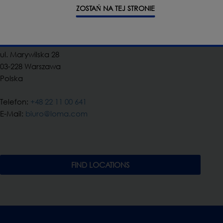
Loma Systems
ZOSTAŃ NA TEJ STRONIE
Adres:
ul. Marywilska 28
03-228 Warszawa
Polska
Telefon:
+48 22 11 00 641
E-Mail:
biuro@loma.com
FIND LOCATIONS