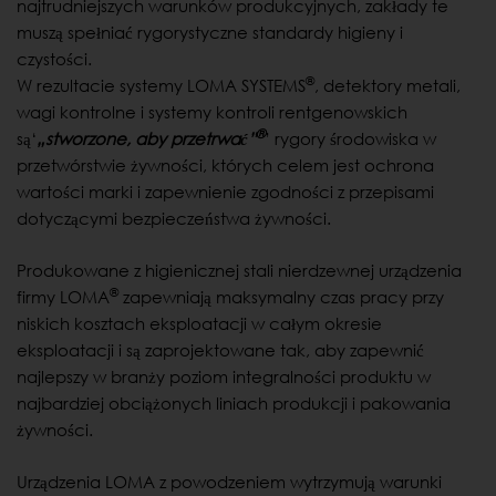
najtrudniejszych warunków produkcyjnych, zakłady te
muszą spełniać rygorystyczne standardy higieny i
czystości.
®
W rezultacie systemy LOMA SYSTEMS
, detektory metali,
wagi kontrolne i systemy kontroli rentgenowskich
®
są‘
„stworzone, aby przetrwać”
’ rygory środowiska w
przetwórstwie żywności, których celem jest ochrona
wartości marki i zapewnienie zgodności z przepisami
dotyczącymi bezpieczeństwa żywności.
Produkowane z higienicznej stali nierdzewnej urządzenia
®
firmy LOMA
zapewniają maksymalny czas pracy przy
niskich kosztach eksploatacji w całym okresie
eksploatacji i są zaprojektowane tak, aby zapewnić
najlepszy w branży poziom integralności produktu w
najbardziej obciążonych liniach produkcji i pakowania
żywności.
Urządzenia LOMA z powodzeniem wytrzymują warunki