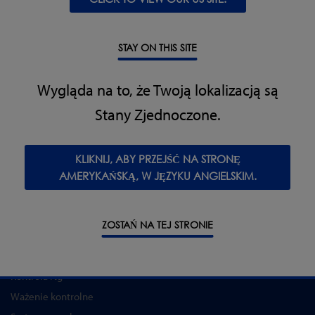
utrzymać samowystarczalność i spełnić wymagania
konsumentów i władz w zakresie bezpieczeństwa
produktów.
STAY ON THIS SITE
Wygląda na to, że Twoją lokalizacją są
Stany Zjednoczone.
KLIKNIJ, ABY PRZEJŚĆ NA STRONĘ
AMERYKAŃSKĄ, W JĘZYKU ANGIELSKIM.
ZOSTAŃ NA TEJ STRONIE
PRODUKTY
Detekcja metali
Kontrola rtg
Ważenie kontrolne