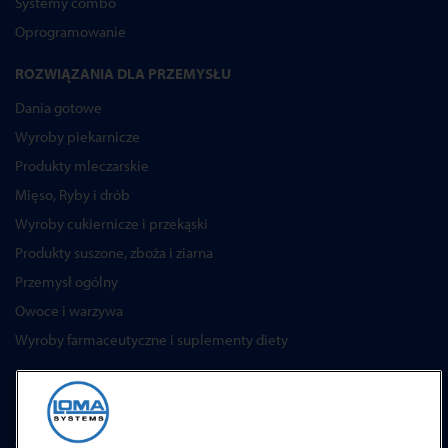
Systemy combo
Oprogramowanie
ROZWIĄZANIA DLA PRZEMYSŁU
Dania gotowe
Wyroby piekarnicze
Produkty mleczarskie
Mięso, Ryby i drób
Wyroby cukiernicze i przekąski
Produkty suszone, zboża i ziarna
Przemysł ogólny
Owoce i warzywa
Wyroby farmaceutyczne i suplementy diety
USŁUGI
Programy serwisowe
Części zamienne