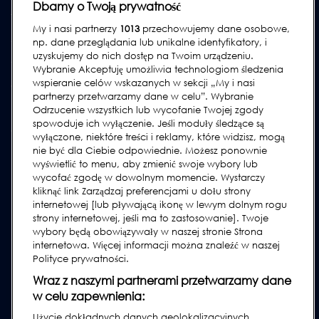
Dbamy o Twoją prywatność
Testery
My i nasi partnerzy
1013
przechowujemy dane osobowe,
Akademia Loma Systems
np. dane przeglądania lub unikalne identyfikatory, i
uzyskujemy do nich dostęp na Twoim urządzeniu.
Aktualizacje
Wybranie Akceptuję umożliwia technologiom śledzenia
wspieranie celów wskazanych w sekcji „My i nasi
WSPARCIE
partnerzy przetwarzamy dane w celu”. Wybranie
Odrzucenie wszystkich lub wycofanie Twojej zgody
Kontakt
spowoduje ich wyłączenie. Jeśli moduły śledzące są
Wezwij serwis
wyłączone, niektóre treści i reklamy, które widzisz, mogą
nie być dla Ciebie odpowiednie. Możesz ponownie
FAQs
wyświetlić to menu, aby zmienić swoje wybory lub
Instrukcje obsługi
wycofać zgodę w dowolnym momencie. Wystarczy
kliknąć link Zarządzaj preferencjami u dołu strony
Poradniki
internetowej [lub pływającą ikonę w lewym dolnym rogu
Urządzenia lock & cintex
strony internetowej, jeśli ma to zastosowanie]. Twoje
wybory będą obowiązywały w naszej stronie Strona
Subscribe to our Newsletter
internetowa. Więcej informacji można znaleźć w naszej
Polityce prywatności.
Wraz z naszymi partnerami przetwarzamy dane
w celu zapewnienia:
Użycie dokładnych danych geolokalizacyjnych.