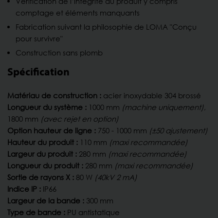
Vérification de l’intégrité du produit y compris
comptage et éléments manquants
Fabrication suivant la philosophie de LOMA "Conçu
pour survivre"
Construction sans plomb
Spécification
Matériau de construction :
acier inoxydable 304 brossé
Longueur du système :
1000 mm
(machine uniquement)
,
1800 mm
(avec rejet en option)
Option hauteur de ligne :
750 - 1000 mm
(±50 ajustement)
Hauteur du produit :
110 mm
(maxi recommandée)
Largeur du produit :
280 mm
(maxi recommandée)
Longueur du produit :
280 mm
(maxi recommandée)
Sortie de rayons X :
80 W
(40kV 2 mA)
Indice IP :
IP66
Largeur de la bande :
300 mm
Type de bande :
PU antistatique