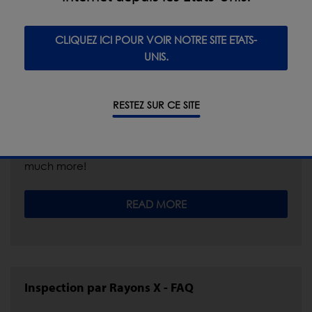
CLIQUEZ ICI POUR VOIR NOTRE SITE ETATS-
UNIS.
Case Study: Increase customer satisfaction by
30%
RESTEZ SUR CE SITE
Read how Swift Fine Foods upgraded to X-ray
inspection, reducing their customer complaints,
improved metal detection from 4mm to 1.5mm and
much more!
READ MORE
Inspection par Rayons X - FAQ