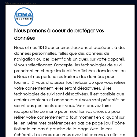
Pharmaceutique
SERVICE APRÈS-VENTE
Programmes de Service Technique
Nous prenons à coeur de protéger vos
Pièces Détachées
données
Barrettes Tests
Nous et nos
1015
partenaires stockons et accédons à des
Formation
données personnelles, telles que des données de
navigation ou des identifiants uniques, sur votre appareil.
Mises à Niveau
Si vous sélectionnez J'accepte, les technologies de suivi
Location et prêt
prendront en charge les finalités affichées dans la section
« Nous et nos partenaires traitons des données pour
fournir ». Si vous choisissez Tout refuser ou que vous retirez
ASSISTANCE
votre consentement, elles seront désactivées. Si les
Contactez-Nous
technologies de suivi sont désactivées, il est possible que
certains contenus et annonces qui vous sont présentés ne
Demande d'assistance
soient pas pertinents pour vous. Vous pouvez faire
réapparaître ce menu pour modifier vos choix ou pour
FAQs
retirer votre consentement à tout moment en cliquant sur
Manuels de l'utilisateur
le lien Gérer mes préférences en bas de page [ou l'icône
flottante en bas à gauche de la page Web, le cas
Guides de l'industrie agroalimentaire
échéant]. Les choix que vous avez fait aurons un effet sur