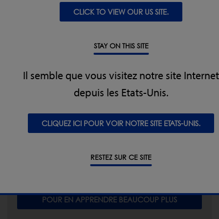
X5-Pack-Curtainless-X-ray
CLICK TO VIEW OUR US SITE.
TÉLÉCHARGER
STAY ON THIS SITE
Il semble que vous visitez notre site Internet
depuis les Etats-Unis.
Inspection par Rayons X - FAQ
CLIQUEZ ICI POUR VOIR NOTRE SITE ETATS-UNIS.
Vous souhaitez en apprendre davantage sur
l'inspection par rayons X ? Comparer cette
technique avec la détection de métaux classique ?
RESTEZ SUR CE SITE
Quels en sont les avantages ?
POUR EN APPRENDRE BEAUCOUP PLUS