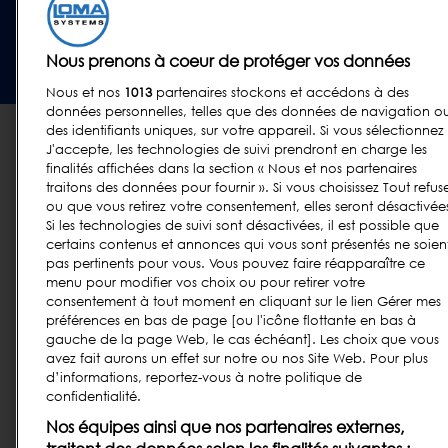
vente
|
Conditions générales des fournisseurs
|
Divulgation de la loi
sur l'esclavage moderne
|
Report Code of Conduct Violation
Nous prenons à coeur de protéger vos données
© 2026 Loma Systems - A Division of ITW
Nous et nos
1013
partenaires stockons et accédons à des
données personnelles, telles que des données de navigation o
des identifiants uniques, sur votre appareil. Si vous sélectionnez
J'accepte, les technologies de suivi prendront en charge les
finalités affichées dans la section « Nous et nos partenaires
traitons des données pour fournir ». Si vous choisissez Tout refus
ou que vous retirez votre consentement, elles seront désactivée
Si les technologies de suivi sont désactivées, il est possible que
certains contenus et annonces qui vous sont présentés ne soien
pas pertinents pour vous. Vous pouvez faire réapparaître ce
menu pour modifier vos choix ou pour retirer votre
consentement à tout moment en cliquant sur le lien Gérer mes
préférences en bas de page [ou l'icône flottante en bas à
gauche de la page Web, le cas échéant]. Les choix que vous
avez fait aurons un effet sur notre ou nos Site Web. Pour plus
d’informations, reportez-vous à notre politique de
confidentialité.
Nos équipes ainsi que nos partenaires externes,