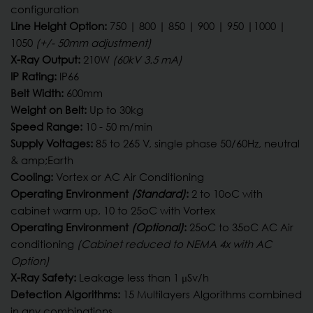
configuration
Line Height Option:
750 | 800 | 850 | 900 | 950 |1000 |
1050
(+/- 50mm adjustment)
X-Ray Output:
210W
(60kV 3.5 mA)
IP Rating:
IP66
Belt Width:
600mm
Weight on Belt:
Up to 30kg
Speed Range:
10 - 50 m/min
Supply Voltages:
85 to 265 V, single phase 50/60Hz, neutral
& amp;Earth
Cooling:
Vortex or AC Air Conditioning
Operating Environment
(Standard)
:
2 to 10oC with
cabinet warm up, 10 to 25oC with Vortex
Operating Environment
(Optional)
:
25oC to 35oC AC Air
conditioning
(Cabinet reduced to NEMA 4x with AC
Option)
X-Ray Safety:
Leakage less than 1 μSv/h
Detection Algorithms:
15 Multilayers Algorithms combined
in any combinations