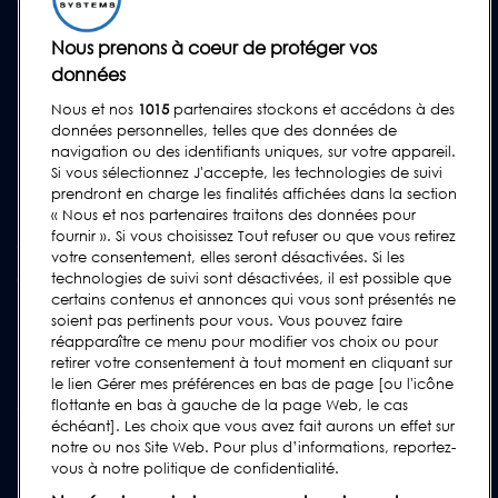
Programmes de Service Technique
Nous prenons à coeur de protéger vos
Pièces Détachées
données
Barrettes Tests
Nous et nos
1015
partenaires stockons et accédons à des
Formation
données personnelles, telles que des données de
navigation ou des identifiants uniques, sur votre appareil.
Mises à Niveau
Si vous sélectionnez J'accepte, les technologies de suivi
prendront en charge les finalités affichées dans la section
Location et prêt
« Nous et nos partenaires traitons des données pour
fournir ». Si vous choisissez Tout refuser ou que vous retirez
ASSISTANCE
votre consentement, elles seront désactivées. Si les
Contactez-Nous
technologies de suivi sont désactivées, il est possible que
certains contenus et annonces qui vous sont présentés ne
Demande d'assistance
soient pas pertinents pour vous. Vous pouvez faire
réapparaître ce menu pour modifier vos choix ou pour
FAQs
retirer votre consentement à tout moment en cliquant sur
Manuels de l'utilisateur
le lien Gérer mes préférences en bas de page [ou l'icône
flottante en bas à gauche de la page Web, le cas
Guides de l'industrie agroalimentaire
échéant]. Les choix que vous avez fait aurons un effet sur
Réglementation
notre ou nos Site Web. Pour plus d’informations, reportez-
vous à notre politique de confidentialité.
Subscribe to our Newsletter