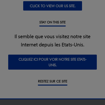
Événements distributeurs directs
CLICK TO VIEW OUR US SITE.
Propak Philippines
Date: 4 - 6 February 2026
STAY ON THIS SITE
Lieu: World Trade Centre Metro Manila
Stand: G11 & G19
Il semble que vous visitez notre site
Localisation: Manila, Philippines
Internet depuis les Etats-Unis.
Distributeur: Formway Trading & Services
https://formway.ph
CLIQUEZ ICI POUR VOIR NOTRE SITE ETATS-
Propak Asia
UNIS.
Date: 10 - 13 June 2026
Lieu: Impact Muang Thong Thani
Stand: AC62
RESTEZ SUR CE SITE
Localisation: Bangkok, Thailand
Distributeur: Alliance Technology
https://www.atech.co.th/