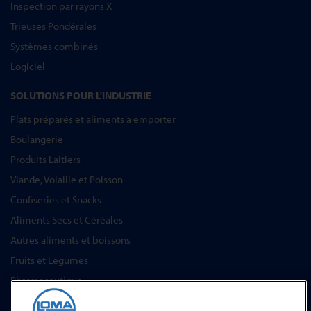
Inspection par rayons X
Trieuses Pondérales
Systèmes combinés
Logiciel
SOLUTIONS POUR L'INDUSTRIE
Plats préparés et aliments à emporter
Boulangerie
Produits Laitiers
Viande, Volaille et Poisson
Confiseries et Snacks
Aliments Secs et Céréales
Autres aliments et boissons
Fruits et Legumes
Pharmaceutique
SERVICE APRÈS-VENTE