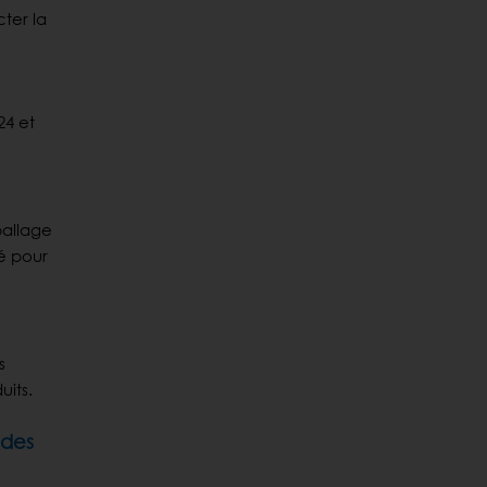
ter la
24 et
ballage
sé pour
s
uits.
 des