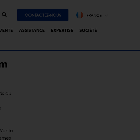
CONTACTEZ-NOUS
FRANCE
-VENTE
ASSISTANCE
EXPERTISE
SOCIÉTÉ
um
ds du
s
 Vente
tèmes