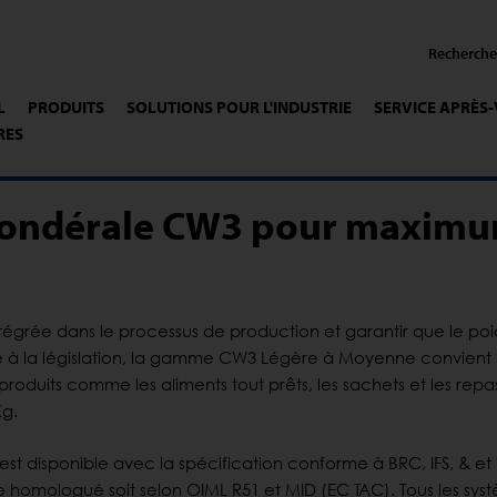
L
PRODUITS
SOLUTIONS POUR L'INDUSTRIE
SERVICE APRÈS
RES
pondérale CW3 pour maxim
égrée dans le processus de production et garantir que le poi
e à la législation, la gamme CW3 Légère à Moyenne convient
roduits comme les aliments tout prêts, les sachets et les repa
Kg.
st disponible avec la spécification conforme à BRC, IFS, & et
re homologué soit selon OIML R51 et MID (EC TAC). Tous les sys