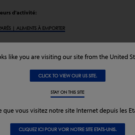
eurs d'activité:
PARÉS | ALIMENTS À EMPORTER
ES ET SNACKS
oks like you are visiting our site from the United S
LAITIERS
CLICK TO VIEW OUR US SITE.
OLAILLE ET POISSON
STAY ON THIS SITE
e que vous visitez notre site Internet depuis les Et
ERIE
CLIQUEZ ICI POUR VOIR NOTRE SITE ETATS-UNIS.
SECS ET CÉRÉALES