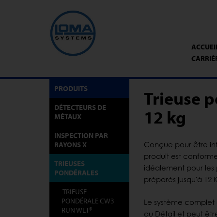
ACCUEI
CARRIÈ
PRODUITS
Trieuse 
DÉTECTEURS DE
12 kg
MÉTAUX
INSPECTION PAR
RAYONS X
Conçue pour être int
produit est conform
TRIEUSES
idéalement pour les p
PONDÉRALES
préparés jusqu'à 12 
TRIEUSE
PONDÉRALE CW3
Le système complet e
RUN WET®
au Détail et peut êt