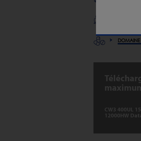
FRUITS ET
DOMAINE 
Téléchar
maximum 
CW3 400UL 1
12000HW Dat