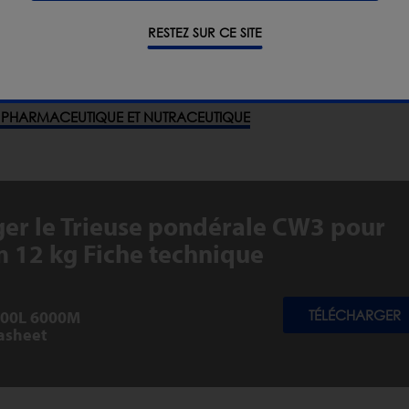
RESTEZ SUR CE SITE
 LEGUMES
PHARMACEUTIQUE ET NUTRACEUTIQUE
ger le Trieuse pondérale CW3 pour
12 kg Fiche technique
500L 6000M
TÉLÉCHARGER
asheet