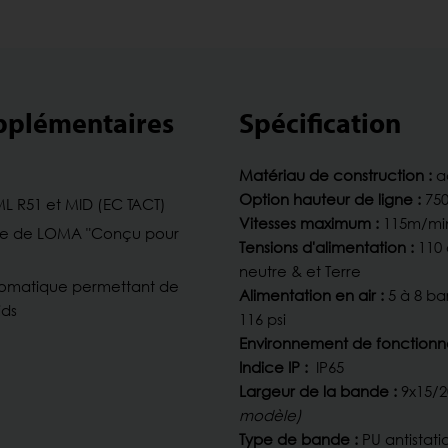
upplémentaires
Spécification
Matériau de construction :
ac
Option hauteur de ligne :
750
L R51 et MID (EC TACT)
Vitesses maximum :
115m/mi
phie de LOMA "Conçu pour
Tensions d'alimentation :
110 
neutre & et Terre
tomatique permettant de
Alimentation en air :
5 à 8 ba
ids
116 psi
Environnement de fonctionn
Indice IP :
IP65
Largeur de la bande :
9x15/
modèle)
Type de bande :
PU antistati