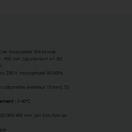
ier inoxydable 304 brossé
 - 950 mm
(ajustement +/- 50)
n
ou 230 V, monophasé 50/60Hz,
rs (diamètre extérieur 10 mm) 72-
ement :
0-40°C
200/300/400 mm
(en fonction du
que