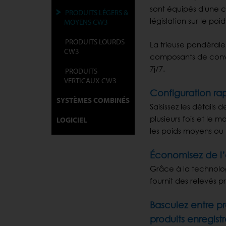
sont équipés d'une 
PRODUITS LÉGERS &
législation sur le poid
MOYENS CW3
PRODUITS LOURDS
La trieuse pondéral
CW3
composants de conv
7j/7.
PRODUITS
VERTICAUX CW3
Configuration rap
SYSTÈMES COMBINÉS
Saisissez les détails
plusieurs fois et le
LOGICIEL
les poids moyens ou
Économisez de l’a
Grâce à la technolog
fournit des relevés p
Basculez entre p
produits enregistr