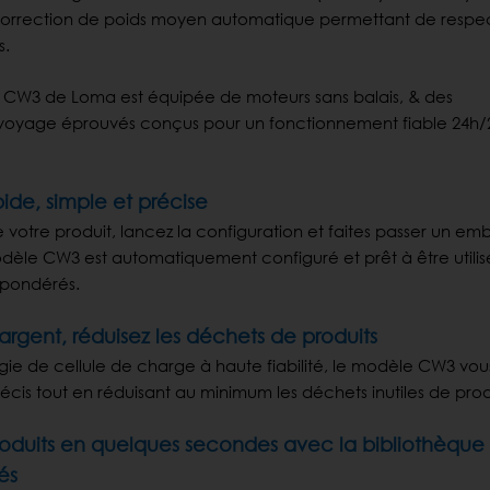
correction de poids moyen automatique permettant de respec
s.
e CW3 de Loma est équipée de moteurs sans balais, & des
oyage éprouvés conçus pour un fonctionnement fiable 24h/
ide, simple et précise
 de votre produit, lancez la configuration et faites passer un em
 modèle CW3 est automatiquement configuré et prêt à être utili
 pondérés.
rgent, réduisez les déchets de produits
ie de cellule de charge à haute fiabilité, le modèle CW3 vou
récis tout en réduisant au minimum les déchets inutiles de prod
roduits en quelques secondes avec la bibliothèque
és