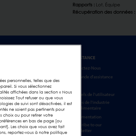
Rapports :
Lot, Équipe
Récupération des données :
SERVICE APRÈS-VENTE
ASSISTANCE
Programmes de Service
Contactez-Nous
Technique
Demande d'assistance
s personnelles, telles que des
Pièces Détachées
FAQs
pareil. Si vous sélectionnez
Barrettes Tests
alités affichées dans la section « Nous
Manuels de l'utilisateur
hoisissez Tout refuser ou que vous
Formation
Guides de l'industrie
logies de suivi sont désactivées, il est
Mises à Niveau
agroalimentaire
ntés ne soient pas pertinents pour
 choix ou pour retirer votre
Location et prêt
Réglementation
 préférences en bas de page [ou
Subscribe to our
nt]. Les choix que vous avez fait
Newsletter
ons, reportez-vous à notre politique