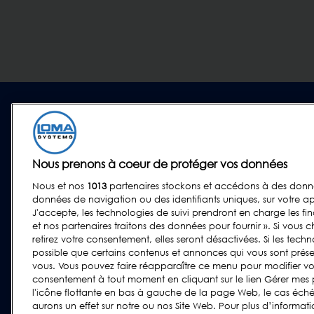
SOLUTIONS POUR
PRODUITS
L'INDUSTRIE
Détecteurs de métaux
Nous prenons à coeur de protéger vos données
Plats préparés et
Inspection par rayons X
aliments à emporter
Nous et nos
1013
partenaires stockons et accédons à des donnée
Trieuses Pondérales
Boulangerie
données de navigation ou des identifiants uniques, sur votre ap
J'accepte, les technologies de suivi prendront en charge les fin
Systèmes combinés
Produits Laitiers
et nos partenaires traitons des données pour fournir ». Si vous c
Logiciel
Viande, Volaille et
retirez votre consentement, elles seront désactivées. Si les techno
Poisson
possible que certains contenus et annonces qui vous sont prése
vous. Vous pouvez faire réapparaître ce menu pour modifier vos
Confiseries et Snacks
consentement à tout moment en cliquant sur le lien Gérer mes
Aliments Secs et
l'icône flottante en bas à gauche de la page Web, le cas échéa
Céréales
aurons un effet sur notre ou nos Site Web. Pour plus d’informati