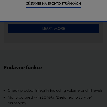
ZŮSTAŇTE NA TĚCHTO STRÁNKÁCH
compares to metal detection and what it can do
for your production.
LEARN MORE
Přídavné funkce
Check product integrity including volume and fill levels
Manufactured with LOMA's "Designed to Survive"
philosophy