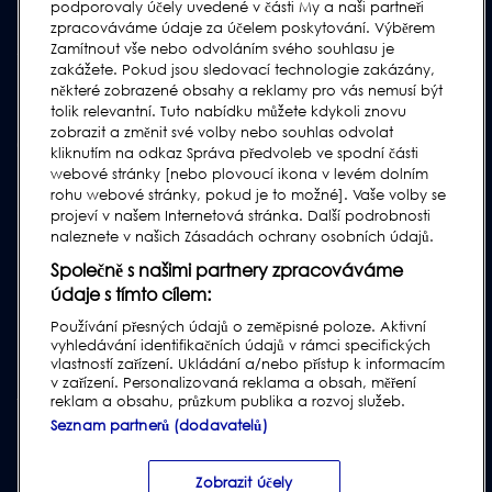
podporovaly účely uvedené v části My a naši partneři
Kontakt
zpracováváme údaje za účelem poskytování. Výběrem
Žádost o podporu
Zamítnout vše nebo odvoláním svého souhlasu je
zakážete. Pokud jsou sledovací technologie zakázány,
Nejčastější Otázky
některé zobrazené obsahy a reklamy pro vás nemusí být
Uživatelské Manuály
tolik relevantní. Tuto nabídku můžete kdykoli znovu
zobrazit a změnit své volby nebo souhlas odvolat
Oborové pokyny
kliknutím na odkaz Správa předvoleb ve spodní části
webové stránky [nebo plovoucí ikona v levém dolním
Podpora Starších Produktů
rohu webové stránky, pokud je to možné]. Vaše volby se
Subscribe to our Newsletter
projeví v našem Internetová stránka. Další podrobnosti
naleznete v našich Zásadách ochrany osobních údajů.
Společně s našimi partnery zpracováváme
údaje s tímto cílem:
Používání přesných údajů o zeměpisné poloze. Aktivní
vyhledávání identifikačních údajů v rámci specifických
vlastností zařízení. Ukládání a/nebo přístup k informacím
v zařízení. Personalizovaná reklama a obsah, měření
reklam a obsahu, průzkum publika a rozvoj služeb.
Seznam partnerů (dodavatelů)
Privacy & Cookie Policy
|
Website Disclaimer
|
Customer Terms &
Conditions
|
Supplier Terms & Conditions
|
Modern Slavery Act
Transparency Statement
|
Ochrana oznamovatelů |
Report Code of
Zobrazit účely