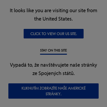
Inspection
It looks like you are visiting our site from
the United States.
X5 SideShoot Datasheet
STÁHNOUT
CLICK TO VIEW OUR US SITE.
X5 SideShoot Curtainless Datasheet
STAY ON THIS SITE
STÁHNOUT
Vypadá to, že navštěvujete naše stránky
ze Spojených států.
KLIKNUTÍM ZOBRAZÍTE NAŠE AMERICKÉ
X-ray inspection FAQ's
STRÁNKY.
Understand more about X-ray inspection, how it