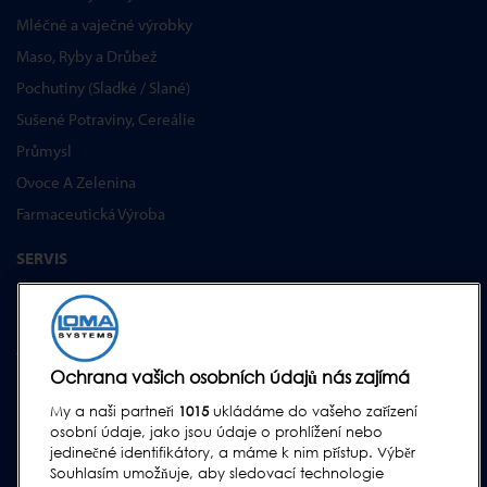
Mléčné a vaječné výrobky
Maso, Ryby a Drůbež
Pochutiny (Sladké / Slané)
Sušené Potraviny, Cereálie
Průmysl
Ovoce A Zelenina
Farmaceutická Výroba
SERVIS
Servisní program
Náhradní Díly
Testovací díly
Ochrana vašich osobních údajů nás zajímá
Školení Pro Zákazníky
My a naši partneři
1015
ukládáme do vašeho zařízení
Upgrades
osobní údaje, jako jsou údaje o prohlížení nebo
jedinečné identifikátory, a máme k nim přístup. Výběr
PODPORA
Souhlasím umožňuje, aby sledovací technologie