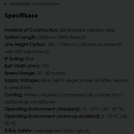
Lead-free construction
Specifikace
Material of Construction:
304 Brushed stainless steel
System Length:
2300mm
(With Reject)
Line Height Option:
750 - 1100mm
(100 mm increments
with ±50 adjustment)
IP Rating:
IP66
Belt Width (mm):
150
Speed Range:
10 - 50 m/min
Supply Voltages:
85 to 265 V, single phase 50/60Hz, neutral
& amp;Earth
Cooling:
Vortex (
requires compressed air connection)
|
optional air conditioner
Operating Environment
(standard)
:
10 - 35°C (50 - 95 °F)
Operating Environment
(warm-up enabled)
:
2 - 10 °C (32 -
50 °F)
X-Ray Safety:
Leakage less than 1 μSv/h