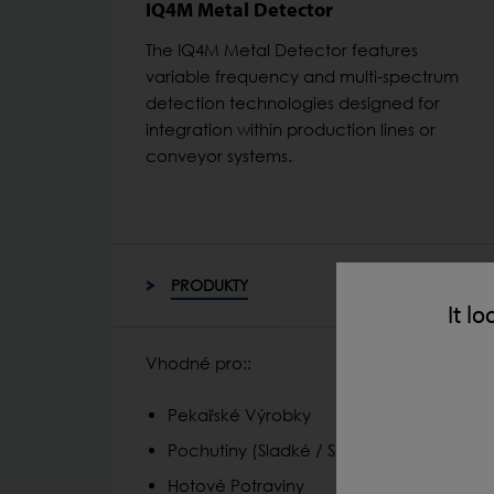
IQ4M Metal Detector
The IQ4M Metal Detector features
variable frequency and multi-spectrum
detection technologies designed for
integration within production lines or
conveyor systems.
PRODUKTY
It lo
Vhodné pro::
Pekařské Výrobky
Pochutiny (Sladké / Slané)
Hotové Potraviny