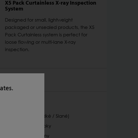
X5 Pack Curtainless X-ray Inspection
System
Designed for small, lightweight
packaged or unsealed products, the X5
Pack Curtainless system is perfect for
loose flowing or multi-lane X-ray
inspection.
PRODUKTY
tates.
Vhodné pro::
Pochutiny (Sladké / Slané)
Pekařské Výrobky
Hotové Potraviny