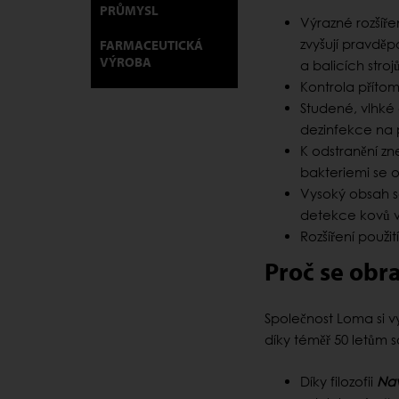
PRŮMYSL
Výrazné rozšíře
zvyšují pravdě
FARMACEUTICKÁ
VÝROBA
a balicích stro
Kontrola příto
Studené, vlhké 
dezinfekce na 
K odstranění zn
bakteriemi se o
Vysoký obsah so
detekce kovů v
Rozšíření použi
Proč se obr
Společnost Loma si v
díky téměř 50 letům 
Díky filozofii
Nav