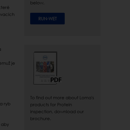
below.
které
ovacích
RUN-WET
a
čemuž je
To find out more about Loma's
a ryb
products for Protein
inspection, download our
brochure.
, aby