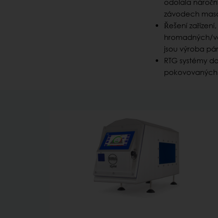
odolala náročn
závodech masa,
Řešení zařízení
hromadných/vol
jsou výroba pá
RTG systémy dok
pokovovaných 