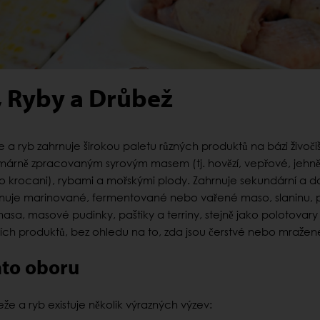
 Ryby a Drůbež
 a ryb zahrnuje širokou paletu různých produktů na bázi živoč
rimárně zpracovaným syrovým masem (tj. hovězí, vepřové, jehněč
 krocani), rybami a mořskými plody. Zahrnuje sekundární a da
rnuje marinované, fermentované nebo vařené maso, slaninu, 
asa, masové pudinky, paštiky a terriny, stejně jako polotovary
ch produktů, bez ohledu na to, zda jsou čerstvé nebo mražen
mto oboru
že a ryb existuje několik výrazných výzev: