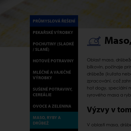
PRŮMYSLOVÁ ŘEŠENÍ
PEKAŘSKÉ VÝROBKY
Maso,
POCHUTINY (SLADKÉ
/ SLANÉ)
Oblast masa, drůbeže
HOTOVÉ POTRAVINY
bílkovin, počínaje p
MLÉČNÉ A VAJEČNÉ
drůbeže (kuřata nebo
VÝROBKY
zpracování, což zah
hot dogy, speciální m
SUŠENÉ POTRAVINY,
CEREÁLIE
syrového masa a rybí
OVOCE A ZELENINA
Výzvy v to
MASO, RYBY A
DRŮBEŽ
V oblasti masa, drůbe