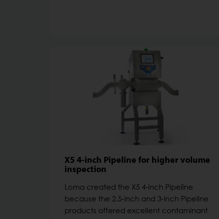
X5 4-inch Pipeline for higher volume
inspection
Loma created the X5 4-inch Pipeline
because the 2.5-inch and 3-inch Pipeline
products offered excellent contaminant