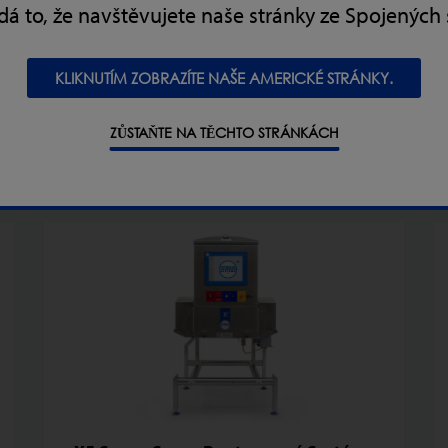
á to, že navštěvujete naše stránky ze Spojených 
Pochutiny (Sladké / Slané)
Pekařské Výrobky
KLIKNUTÍM ZOBRAZÍTE NAŠE AMERICKÉ STRÁNKY.
ZŮSTAŇTE NA TĚCHTO STRÁNKÁCH