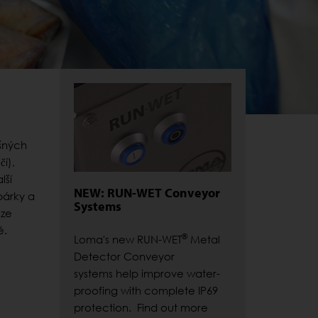
išných
í),
lší
NEW: RUN-WET Conveyor
párky a
Systems
 ze
é.
®
Loma's new RUN-WET
Metal
Detector Conveyor
systems help improve water-
proofing with complete IP69
protection. Find out more