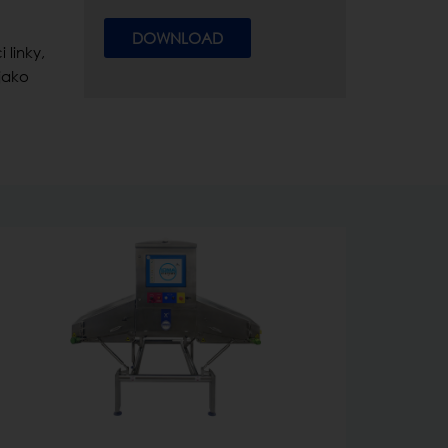
DOWNLOAD
 linky,
jako