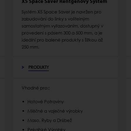
X5 Space Saver Rentgenový Systém
Systém X5 Space Saver je navržen pro
zabudování do linky s volitelným
samostatným vyřazováním, dostupný v
provedení s pásem 300 a 500 mm, a je
ideální pro balené produkty s šířkou až
250 mm.
PRODUKTY
Vhodné pro::
Hotové Potraviny
Mléčné a vaječné výrobky
Maso, Ryby a Drůbež
Pekařské Výrobky