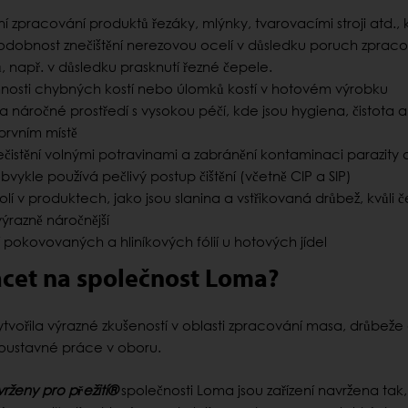
ní zpracování produktů řezáky, mlýnky, tvarovacími stroji atd., 
podobnost znečištění nerezovou ocelí v důsledku poruch zprac
jů, např. v důsledku prasknutí řezné čepele.
mnosti chybných kostí nebo úlomků kostí v hotovém výrobku
a náročné prostředí s vysokou péčí, kde jsou hygiena, čistota a
prvním místě
ečistění volnými potravinami a zabránění kontaminaci parazity 
bvykle používá pečlivý postup čištění (včetně CIP a SIP)
lí v produktech, jako jsou slanina a vstřikovaná drůbež, kvůli 
ýrazně náročnější
tí pokovovaných a hliníkových fólií u hotových jídel
acet na společnost Loma?
ytvořila výrazné zkušeností v oblasti zpracování masa, drůbeže 
soustavné práce v oboru.
rženy pro přežití®
společnosti Loma jsou zařízení navržena tak