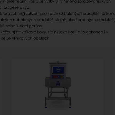
ým prostředím, která se vyskytují v mnoha zpracovatelských
 drůbeže a ryb.
, která zahrnují zařízení pro kontrolu balených produktů na konci
ných nebalených produktů, stejně jako čerpaných produktů 
rků nebo kuřecí goujon.
ážou zjistit veškeré kovy, stejně jako kosti a to dokonce i v
nebo hliníkových obalech