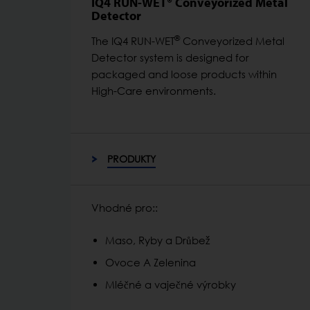
IQ4 RUN-WET® Conveyorized Metal
Detector
®
The IQ4 RUN-WET
Conveyorized Metal
Detector system is designed for
packaged and loose products within
High-Care environments.
PRODUKTY
Vhodné pro::
Maso, Ryby a Drůbež
Ovoce A Zelenina
Mléčné a vaječné výrobky