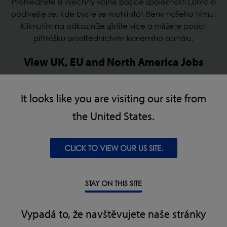
Prohlédněte si všechny volné pozice společnosti Loma a
podívejte se, kde byste se mohli stát členy našeho týmu.
Kliknutím na odkaz níže zjistíte více a můžete podat
přihlášku prostřednictvím kariérního portálu.
View UK, EU and North America Jobs
It looks like you are visiting our site from
UK, EU AND NORTH AMERICA JOBS
the United States.
View Czech Republic Jobs
CLICK TO VIEW OUR US SITE.
CZECH REPUBLIC JOBS
STAY ON THIS SITE
Vypadá to, že navštěvujete naše stránky