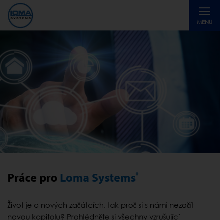
Toggle
MENU
navigati
Práce pro
Loma Systems
®
Život je o nových začátcích, tak proč si s námi nezačít
novou kapitolu? Prohlédněte si všechny vzrušující