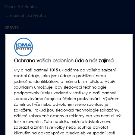
Ovoce A Zelenina
Farmaceutická Výroba
SERVIS
Servisní program
Náhradní Díly
Testovací díly
Ochrana vašich osobních údajů nás zajímá
Školení Pro Zákazníky
My a naši partneři
1015
ukládáme do vašeho zařízení
Upgrades
osobní údaje, jako jsou údaje o prohlížení nebo
jedinečné identifikátory, a máme k nim přístup. Výběr
PODPORA
Souhlasím umožňuje, aby sledovací technologie
podporovaly účely uvedené v části My a naši partneři
Kontakt
zpracováváme údaje za účelem poskytování. Výběrem
Žádost o podporu
Zamítnout vše nebo odvoláním svého souhlasu je
zakážete. Pokud jsou sledovací technologie zakázány,
Nejčastější Otázky
některé zobrazené obsahy a reklamy pro vás nemusí být
Uživatelské Manuály
tolik relevantní. Tuto nabídku můžete kdykoli znovu
zobrazit a změnit své volby nebo souhlas odvolat
Oborové pokyny
kliknutím na odkaz Správa předvoleb ve spodní části