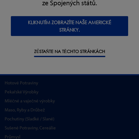
ze Spojených států.
PRODUKTY
KLIKNUTÍM ZOBRAZÍTE NAŠE AMERICKÉ
Detekce kovů
STRÁNKY.
Rentgenová Kontrola
Kontrolní Vážení
Combo - Vážení + Detekce
ZŮSTAŇTE NA TĚCHTO STRÁNKÁCH
Software
PRŮMYSLOVÁ ŘEŠENÍ
Hotové Potraviny
Pekařské Výrobky
Mléčné a vaječné výrobky
Maso, Ryby a Drůbež
Pochutiny (Sladké / Slané)
Sušené Potraviny, Cereálie
Průmysl