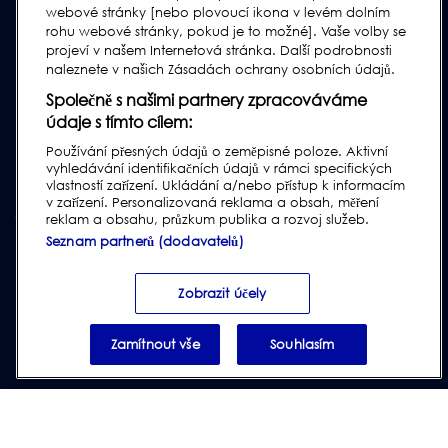
webové stránky [nebo plovoucí ikona v levém dolním
Podpora Starších Produktů
rohu webové stránky, pokud je to možné]. Vaše volby se
Subscribe to our Newsletter
projeví v našem Internetová stránka. Další podrobnosti
naleznete v našich Zásadách ochrany osobních údajů.
Společně s našimi partnery zpracováváme
údaje s tímto cílem:
Používání přesných údajů o zeměpisné poloze. Aktivní
vyhledávání identifikačních údajů v rámci specifických
vlastností zařízení. Ukládání a/nebo přístup k informacím
v zařízení. Personalizovaná reklama a obsah, měření
reklam a obsahu, průzkum publika a rozvoj služeb.
Seznam partnerů (dodavatelů)
Privacy & Cookie Policy
|
Website Disclaimer
|
Customer Terms &
Conditions
|
Supplier Terms & Conditions
|
Modern Slavery Act
Transparency Statement
|
Ochrana oznamovatelů |
Report Code of
Zobrazit účely
Conduct Violation
Zamítnout vše
Souhlasím
© 2026 Loma Systems - A Division of ITW