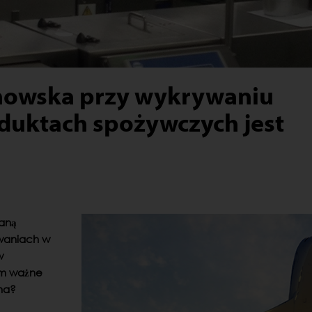
enowska przy wykrywaniu
duktach spożywczych jest
waną
owaniach w
w
ym ważne
zna?