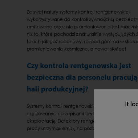
Ze swej natury systemy kontroli rentgenowskiej
wykorzystywane do kontroli żywności są bezpieczn
emitowane przez nie promieniowanie jest znaczni
niż to, które pochodzi z naturalnie występujących 
takich jak gaz radonowy, rozpad gamma w skała
promieniowanie kosmiczne, a nawet słońce!
Czy kontrola rentgenowska jest
bezpieczna dla personelu pracuj
hali produkcyjnej?
It lo
Systemy kontroli rentgenowskiej LOMA zostały z
regulowanych przepisami brytyjskimi, unijnymi i a
eksploatację. Detektory rentgenowskie Loma ser
pracy utrzymać emisję na poziomie poniżej 1 µSv/h