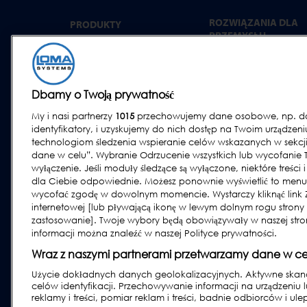
ROZWIĄZANIA DLA
PRODUKTY
PRZEMYSŁU
Detekcja metali
Dania gotowe
Kontrola rtg
Wyroby piekarnicze
Ważenie kontrolne
Dbamy o Twoją prywatność
Produkty mleczarskie
Systemy combo
My i nasi partnerzy
1015
przechowujemy dane osobowe, np. dan
Mięso, Ryby i drób
Oprogramowanie
identyfikatory, i uzyskujemy do nich dostęp na Twoim urządzen
Wyroby cukiernicze i
technologiom śledzenia wspieranie celów wskazanych w sekcji
przekąski
dane w celu”. Wybranie Odrzucenie wszystkich lub wycofanie
Produkty suszone, zbo
wyłączenie. Jeśli moduły śledzące są wyłączone, niektóre treści 
i ziarna
dla Ciebie odpowiednie. Możesz ponownie wyświetlić to menu
wycofać zgodę w dowolnym momencie. Wystarczy kliknąć link Za
Przemysł ogólny
internetowej [lub pływającą ikonę w lewym dolnym rogu strony i
Owoce i warzywa
zastosowanie]. Twoje wybory będą obowiązywały w naszej stron
informacji można znaleźć w naszej Polityce prywatności.
Wyroby farmaceutycz
i suplementy diety
Wraz z naszymi partnerami przetwarzamy dane w ce
Użycie dokładnych danych geolokalizacyjnych. Aktywne skano
celów identyfikacji. Przechowywanie informacji na urządzeniu 
reklamy i treści, pomiar reklam i treści, badnie odbiorców i ule