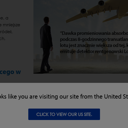
e, a
e mniejsze
źródeł,
ch,
ącego w
oks like you are visiting our site from the United S
aprojektowane i zbudowane przy spełnieniu rygorystycznych 
merykańskimi (FDA w USA), aby zapewnić bezpieczną instalację i
ii X5 wyposażono m.in. w ochronę przed promieniowaniem, ab
CLICK TO VIEW OUR US SITE.
 [1 mikrosiwerta na godzinę]