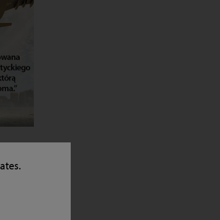
tates.
wymogów
y podczas