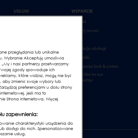
USŁUGI
WSPARCIE
Programy serwisowe
Kontakt
Części zamienne
Wezwij serwis
Testery
FAQs
Akademia Loma Systems
Instrukcje obsługi
e przeglądania lub unikalne
Aktualizacje
Poradniki
iu. Wybranie Akceptuję umożliwia
 „My i nasi partnerzy przetwarzamy
Urządzenia lock & cintex
 Twojej zgody spowoduje ich
Subscribe to our
ża
i reklamy, które widzisz, mogą nie być
Newsletter
, aby zmienić swoje wybory lub
rządzaj preferencjami u dołu strony
nternetowej, jeśli ma to
ie Strona internetowa. Więcej
ne
lu zapewnienia:
wanie charakterystyki urządzenia do
lub dostęp do nich. Spersonalizowane
pszanie usług.