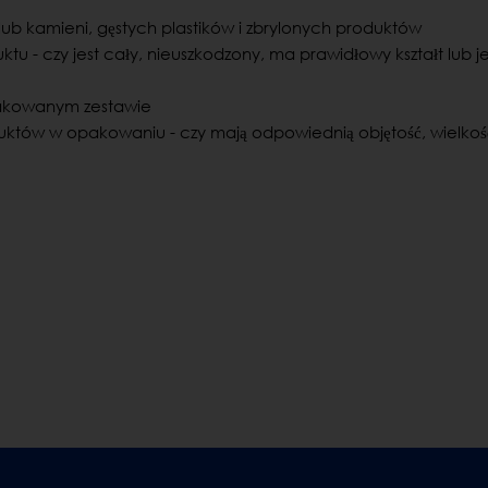
 lub kamieni, gęstych plastików i zbrylonych produktów
tu - czy jest cały, nieuszkodzony, ma prawidłowy kształt lub je
akowanym zestawie
któw w opakowaniu - czy mają odpowiednią objętość, wielkoś