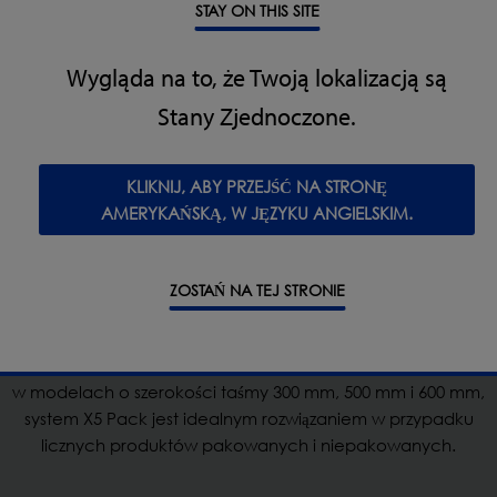
STAY ON THIS SITE
Wygląda na to, że Twoją lokalizacją są
Stany Zjednoczone.
KLIKNIJ, ABY PRZEJŚĆ NA STRONĘ
AMERYKAŃSKĄ, W JĘZYKU ANGIELSKIM.
System kontroli rentgenowskiej X5 Pack
ZOSTAŃ NA TEJ STRONIE
Zaprojektowany do zintegrowania w linii produkcyjnej z
wbudowanym automatycznym systemem odrzutu i dostępny
w modelach o szerokości taśmy 300 mm, 500 mm i 600 mm,
system X5 Pack jest idealnym rozwiązaniem w przypadku
licznych produktów pakowanych i niepakowanych.