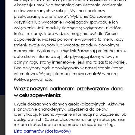
Akceptuję umożliwia technologiom śledzenia wspieranie
celów wskazanych w sekcji „My i nasi partnerzy
przetwarzamy dane w celu”. Wybranie Odrzucenie
wszystkich lub wycofanie Twojej zgody spowoduje ich
wyłączenie. Jeśli moduły śledzące są wyłączone, niektóre
treści i reklamy, które widzisz, mogą nie być dla Ciebie
odpowiednie. Możesz ponownie wyświetlić to menu, aby
zmienić swoje wybory lub wycofać zgodę w dowolnym
Polityka prywatności i ciasteczka
|
Nota prawna
|
Warunki
momencie. Wystarczy kliknąć link Zarządzaj preferencjami u
korzystania - klienci
|
Warunki korzystania - dostawcy
|
Modern
dołu strony internetowej [lub pływającą ikonę w lewym
Slavery Act Transparency Statement
|
Informacja zgodnie z Art. 32 c.
dolnym rogu strony internetowej, jeśli ma to zastosowanie].
punkt 2 [Prawo Atomowe, Dz. U. nr 1792 z 2019 r.]
|
Report Code of
Twoje wybory będą obowiązywały w naszej stronie Strona
Conduct Violation
internetowa. Więcej informacji można znaleźć w naszej
Polityce prywatności.
© 2026 Loma Systems - A Division of ITW
Wraz z naszymi partnerami przetwarzamy dane
w celu zapewnienia:
Użycie dokładnych danych geolokalizacyjnych. Aktywne
skanowanie charakterystyki urządzenia do celów
identyfikacji. Przechowywanie informacji na urządzeniu lub
dostęp do nich. Spersonalizowane reklamy i treści, pomiar
reklam i treści, badnie odbiorców i ulepszanie usług.
Lista partnerów (dostawców)