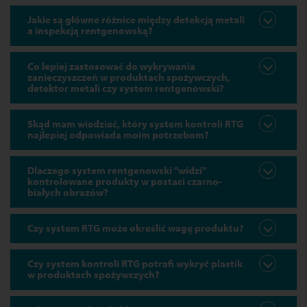
Jakie są główne różnice między detekcją metali
a inspekcją rentgenowską?
Co lepiej zastosować do wykrywania
zanieczyszczeń w produktach spożywczych,
detektor metali czy system rentgenowski?
Skąd mam wiedzieć, który system kontroli RTG
najlepiej odpowiada moim potrzebom?
Dlaczego system rentgenowski "widzi"
kontrolowane produkty w postaci czarno-
białych obrazów?
Czy system RTG może określić wagę produktu?
Czy system kontroli RTG potrafi wykryć plastik
w produktach spożywczych?