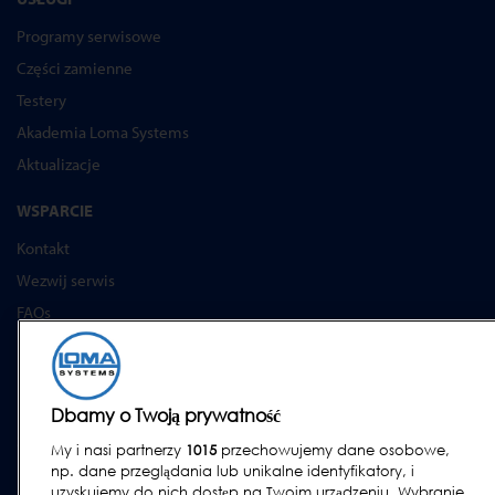
Programy serwisowe
Części zamienne
Testery
Akademia Loma Systems
Aktualizacje
WSPARCIE
Kontakt
Wezwij serwis
FAQs
Instrukcje obsługi
Poradniki
Urządzenia lock & cintex
Dbamy o Twoją prywatność
Subscribe to our Newsletter
My i nasi partnerzy
1015
przechowujemy dane osobowe,
np. dane przeglądania lub unikalne identyfikatory, i
uzyskujemy do nich dostęp na Twoim urządzeniu. Wybranie