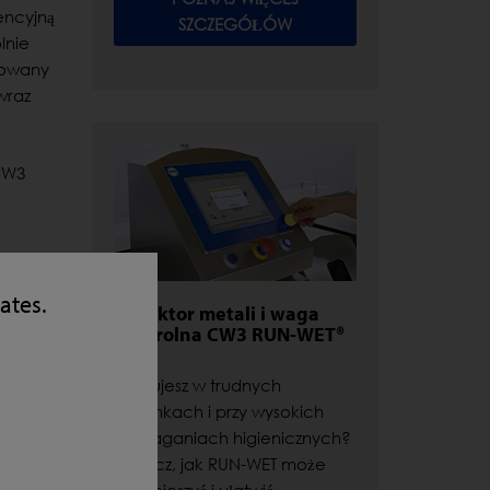
encyjną
SZCZEGÓŁÓW
lnie
rowany
wraz
 CW3
tates.
Detektor metali i waga
kontrolna CW3 RUN-WET®
Pracujesz w trudnych
warunkach i przy wysokich
wymaganiach higienicznych?
Zobacz, jak RUN-WET może