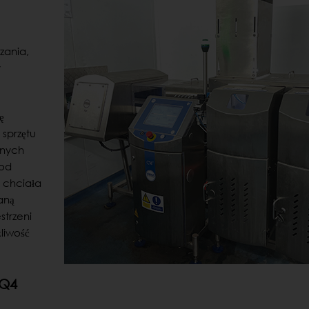
zania,
y
ę
 sprzętu
znych
 od
 chciała
aną
trzeni
liwość
IQ4