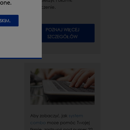
przyspieszyć i ułatwić
zone.
czyszczenie.
SKIM.
POZNAJ WIĘCEJ
SZCZEGÓŁÓW
Aby zobaczyć, jak
system
combo
może pomóc Twojej
firmie, zadzwoń pod numer 22