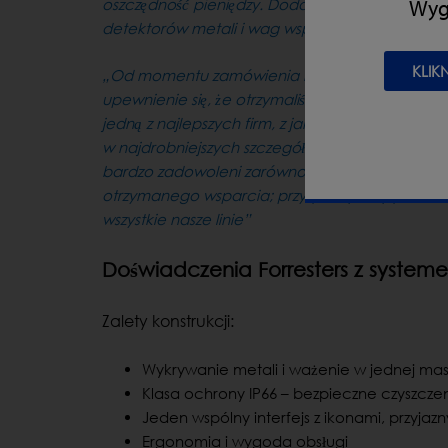
Wygl
oszczędność pieniędzy. Dodatkowe oszczędności 
detektorów metali i wag wspólnym programem 
KLIK
„Od momentu zamówienia maszyn, sprawdzenia
upewnienie się, że otrzymaliśmy to, czego potr
jedną z najlepszych firm, z jakimi dotąd pracowal
w najdrobniejszych szczegółach, co było bardz
bardzo zadowoleni zarówno z efektywności nowe
otrzymanego wsparcia; przyspieszyliśmy plan roz
wszystkie nasze linie”
Doświadczenia Forresters z syst
Zalety konstrukcji:
Wykrywanie metali i ważenie w jednej mas
Klasa ochrony IP66 – bezpieczne czyszcze
Jeden wspólny interfejs z ikonami, przyjaz
Ergonomia i wygoda obsługi