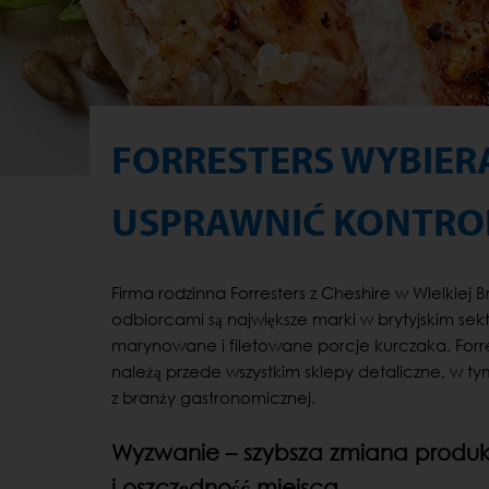
FORRESTERS WYBIER
USPRAWNIĆ KONTROL
Firma rodzinna Forresters z Cheshire w Wielkiej
odbiorcami są największe marki w brytyjskim s
marynowane i filetowane porcje kurczaka, Forre
należą przede wszystkim sklepy detaliczne, w tym 
z branży gastronomicznej.
Wyzwanie – szybsza zmiana produk
i oszczędność miejsca