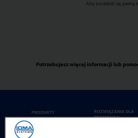
Aby podzielić się pełną
Potrzebujesz więcej informacji lub pom
ROZWIĄZANIA DLA
PRODUKTY
PRZEMYSŁU
Detekcja metali
Dania gotowe
Kontrola rtg
Wyroby piekarnicze