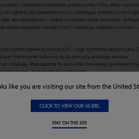
akowanych zakładał znalezienie producenta, który złoży konkur
 się do ograniczeń przestrzennych, wymagań estetycznych i ogó
udze dla operatorów. Wybór Forresters padł na system zinteg
e zanieczyszczeń metalicznych i redukcję odpadu żywności, 
nki system detekcji metali IQ4 i wagę kontrolną dynamiczną
y czym sterowanie odbywa się za pomocą jednego ekranu
cym obsługę. Rozwiązanie to pozwoliło zmniejszyć powierzchnię
z dotychczas użytkowanymi systemami.
oks like you are visiting our site from the United S
 jest dla nas najlepsze. IQ4
CLICK TO VIEW OUR US SITE.
już szkolić operatorów do
ada nam również wgląd w
STAY ON THIS SITE
olerancjami zapobiegającymi
ie przekłada się dla nas na