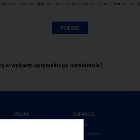
 informacją o tym, jak system combo pomógł firmie Forresters, po
POBIERZ
ocy w wyborze optymalnego rozwiązania?
USŁUGI
WSPARCIE
Programy serwisowe
Kontakt
Części zamienne
Wezwij serwis