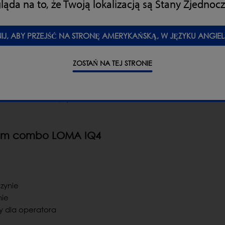
ąda na to, że Twoją lokalizacją są Stany Zjednoc
wynikają z objęcia
obsługi serwisowej”
NIJ, ABY PRZEJŚĆ NA STRONĘ AMERYKAŃSKĄ, W JĘZYKU ANGIEL
 rozmiarów, aż po
zebowaliśmy, Loma okazała się
iśmy. Sprawdzili wszystko
ZOSTAŃ NA TEJ STRONIE
o uspokajające. Jesteśmy
go systemu jak i z
szerzenia inwestycji na
emem combo LOMA IQ4
zynie
nie
ny dla operatora