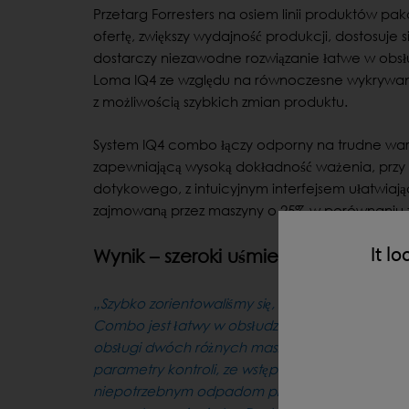
Przetarg Forresters na osiem linii produktów p
ofertę, zwiększy wydajność produkcji, dostosuje
dostarczy niezawodne rozwiązanie łatwe w obsł
Loma IQ4 ze względu na równoczesne wykrywani
z możliwością szybkich zmian produktu.
System IQ4 combo łączy odporny na trudne waru
zapewniającą wysoką dokładność ważenia, prz
dotykowego, z intuicyjnym interfejsem ułatwiają
zajmowaną przez maszyny o 25% w porównaniu 
It lo
Wynik – szeroki uśmiech
„Szybko zorientowaliśmy się, że rozwiązanie Loma
Combo jest łatwy w obsłudze i teraz nie musimy 
obsługi dwóch różnych maszyn. Bardzo odpowi
parametry kontroli, ze wstępnie ustawionymi t
niepotrzebnym odpadom produktu, co ostateczn