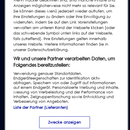
Wenn Tracker deaktiviert sind, sind manche Inhalte und
Kontakt
Anzeigen möglicherweise nicht mehr so relevant für Sie.
Sie können dieses Menü jederzeit wieder aufrufen, um
Supportanfrage
Ihre Einstellungen zu ändern oder Ihre Einwilligung zu
FAQs
widerrufen, indem Sie auf den Link Voreinstellungen
verwalten am unteren Rand der Webseite klicken [oder
Bedienungsanleitungen
das schwebende Symbol unten links auf der Webseite,
Industrie Ratgeber
falls zutreffend]. Ihre Einstellungen gelten innerhalb
unseres Website. Weitere Informationen finden Sie in
ältere Produkte
unserer Datenschutzerklärung.
Tragen Sie sich in unsere Mailing-Liste ein
Wir und unsere Partner verarbeiten Daten, um
Folgendes bereitzustellen:
Verwendung genauer Standortdaten.
Endgeräteeigenschaften zur Identifikation aktiv
abfragen. Speichern von oder Zugriff auf Informationen
auf einem Endgerät. Personalisierte Werbung und Inhalte,
Messung von Werbeleistung und der Performance von
Inhalten, Zielgruppenforschung sowie Entwicklung und
Verbesserung von Angeboten.
Liste der Partner (Lieferanten)
Impressum
|
Datenschutzrichtlinien
|
Haftungsausschluss
|
Kundenbedingungen
|
Lieferantenbedingungen
Zwecke anzeigen
|
Modern Slavery Act
Transparency Statement
|
Verstoß gegen den Verhaltenskodex melden