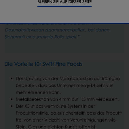
BLEIBEN SIE AUF DIESER SEITE
Linien vollständig auf Verunreinigungen geprüft wird, was
sich in neuen Verträgen niedergeschlagen hat. Das ist
entscheidend, wenn man bedenkt, dass wir mit
führenden Einzelhändlern und Anbietern im
Gesundheitswesen zusammenarbeiten, bei denen
Sicherheit eine zentrale Rolle spielt.“
Die Vorteile für Swift Fine Foods
Der Umstieg von der Metalldetektion auf Röntgen
bedeutet, dass das Unternehmen jetzt sehr viel
mehr erkennen kann.
Metalldetektion von 4 mm auf 1,5 mm verbessert.
Der X5 ist das wertvollste System in der
Produktionslinie, da er sicherstellt, dass das Produkt
frei von einer Vielzahl von Verunreinigungen wie
Stein, Glas und dichten Kunststoffen ist.