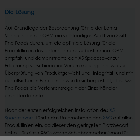
Die Lösung
Auf Grundlage der Besprechung führte der Loma-
Vertriebspartner QPM ein vollständiges Audit von Swift
Fine Foods durch, um die optimale Lösung für die
Produktlinien des Unternehmens zu bestimmen. QPM
empfahl und demonstrierte den X5 Spacesaver zur
Erkennung verschiedener Verunreinigungen sowie zur
Überprüfung von Produktgewicht und -integrität, und mit
ausfallsicheren Funktionen wurde sichergestellt, dass Swift
Fine Foods die Verfahrensregeln der Einzelhändler
einhalten konnte.
Nach der ersten erfolgreichen Installation des
X5
Spacesavers
, führte das Unternehmen den
X5C
auf allen
Produktlinien ein, da dieser den geringsten Platzbedarf
hatte. Für diese X5Cs waren Schiebermechanismen für
den Auswurf auf eine Querrollbahn mit den