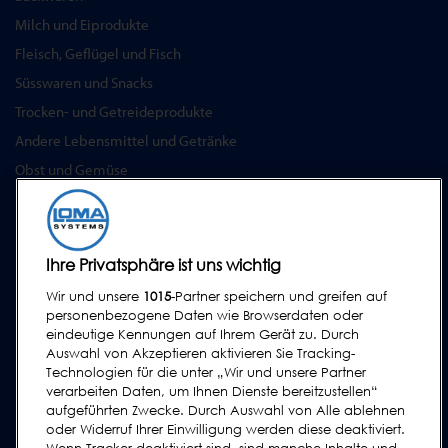
Milch und Eiprodukte
Fleisch, Geflügel und Fisch
Süsswaren und Snacks
Trocken- und Getreideprodukte
Andere Lebensmittel und Getränke
Obst und Gemüse
Pharmazeutika & Nutrazeutika
SERVICE
Ihre Privatsphäre ist uns wichtig
Serviceprogramm
Wir und unsere
1015
-Partner speichern und greifen auf
Ersatzteile
personenbezogene Daten wie Browserdaten oder
Prüfkörper
eindeutige Kennungen auf Ihrem Gerät zu. Durch
Auswahl von Akzeptieren aktivieren Sie Tracking-
Schulungen
Technologien für die unter „Wir und unsere Partner
Upgrades / Überholung
verarbeiten Daten, um Ihnen Dienste bereitzustellen“
aufgeführten Zwecke. Durch Auswahl von Alle ablehnen
oder Widerruf Ihrer Einwilligung werden diese deaktiviert.
SUPPORT