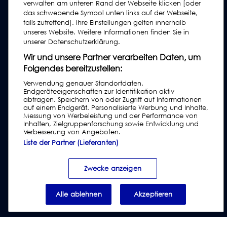
verwalten am unteren Rand der Webseite klicken [oder
Bedienungsanleitungen
das schwebende Symbol unten links auf der Webseite,
Industrie Ratgeber
falls zutreffend]. Ihre Einstellungen gelten innerhalb
unseres Website. Weitere Informationen finden Sie in
ältere Produkte
unserer Datenschutzerklärung.
Tragen Sie sich in unsere Mailing-Liste ein
Wir und unsere Partner verarbeiten Daten, um
Folgendes bereitzustellen:
Verwendung genauer Standortdaten.
Endgeräteeigenschaften zur Identifikation aktiv
abfragen. Speichern von oder Zugriff auf Informationen
auf einem Endgerät. Personalisierte Werbung und Inhalte,
Messung von Werbeleistung und der Performance von
Inhalten, Zielgruppenforschung sowie Entwicklung und
Verbesserung von Angeboten.
Liste der Partner (Lieferanten)
Impressum
|
Datenschutzrichtlinien
|
Haftungsausschluss
|
Kundenbedingungen
|
Lieferantenbedingungen
|
Modern Slavery Act
Zwecke anzeigen
Transparency Statement
|
Verstoß gegen den Verhaltenskodex melden
Alle ablehnen
Akzeptieren
© 2026 Loma Systems - A Division of ITW