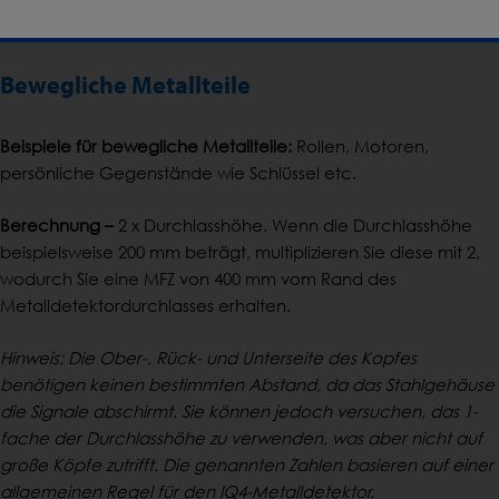
wodurch Sie eine MFZ von 300 mm vom Rand des
Metalldetektordurchlasses erhalten.
Bewegliche Metallteile
Beispiele für bewegliche Metallteile:
Rollen, Motoren,
persönliche Gegenstände wie Schlüssel etc.
Berechnung –
2 x Durchlasshöhe. Wenn die Durchlasshöhe
beispielsweise 200 mm beträgt, multiplizieren Sie diese mit 2,
wodurch Sie eine MFZ von 400 mm vom Rand des
Metalldetektordurchlasses erhalten.
Hinweis: Die Ober-, Rück- und Unterseite des Kopfes
benötigen keinen bestimmten Abstand, da das Stahlgehäuse
die Signale abschirmt. Sie können jedoch versuchen, das 1-
fache der Durchlasshöhe zu verwenden, was aber nicht auf
große Köpfe zutrifft. Die genannten Zahlen basieren auf einer
allgemeinen Regel für den IQ4-Metalldetektor.