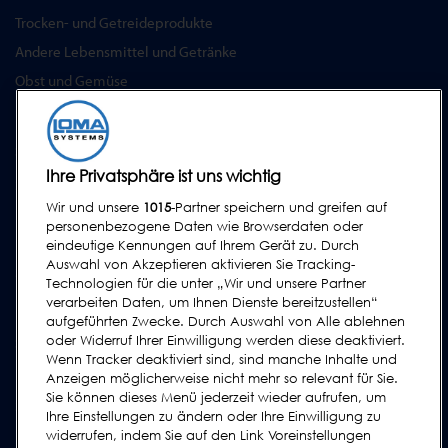
Trocken- und Getreideprodukte
Andere Lebensmittel und Getränke
Obst und Gemüse
Pharmazeutika & Nutrazeutika
SERVICE
Ihre Privatsphäre ist uns wichtig
Serviceprogramm
Wir und unsere
1015
-Partner speichern und greifen auf
Ersatzteile
personenbezogene Daten wie Browserdaten oder
Prüfkörper
eindeutige Kennungen auf Ihrem Gerät zu. Durch
Auswahl von Akzeptieren aktivieren Sie Tracking-
Schulungen
Technologien für die unter „Wir und unsere Partner
Upgrades / Überholung
verarbeiten Daten, um Ihnen Dienste bereitzustellen“
aufgeführten Zwecke. Durch Auswahl von Alle ablehnen
oder Widerruf Ihrer Einwilligung werden diese deaktiviert.
SUPPORT
Wenn Tracker deaktiviert sind, sind manche Inhalte und
Kontakt
Anzeigen möglicherweise nicht mehr so relevant für Sie.
Sie können dieses Menü jederzeit wieder aufrufen, um
Supportanfrage
Ihre Einstellungen zu ändern oder Ihre Einwilligung zu
FAQs
widerrufen, indem Sie auf den Link Voreinstellungen